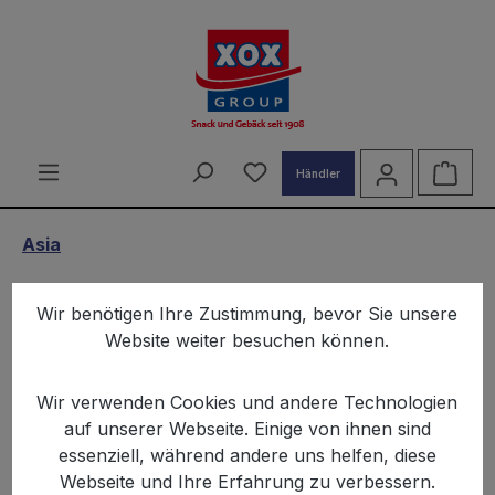
alt springen
Du hast 0 Produkte auf d
Ware
Händler
Asia
ASIA Reis-Chips Exotic Asia
Wir benötigen Ihre Zustimmung, bevor Sie unsere
100g
Website weiter besuchen können.
Wir verwenden Cookies und andere Technologien
auf unserer Webseite. Einige von ihnen sind
essenziell, während andere uns helfen, diese
Webseite und Ihre Erfahrung zu verbessern.