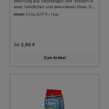
Mischung aus Salzstangen und -brezeln in
einer handlichen und dekorativen Dose. Die
Dose eignet sich dabei sowohl für
Inhalt:
0.3 kg
(5,97 € / 1 kg)
unterwegs als auch für die Party zu Hause.
Hergestellt mit bestem Rapsöl und
Meersalz sind die knusprigen Sticks und
Brezeln der Renner für alle Liebhaber von
leckerem Laugengebäck! Auch für Veganer
Regulärer Preis:
Ab
2,50 €
geeignet!
Zum Artikel