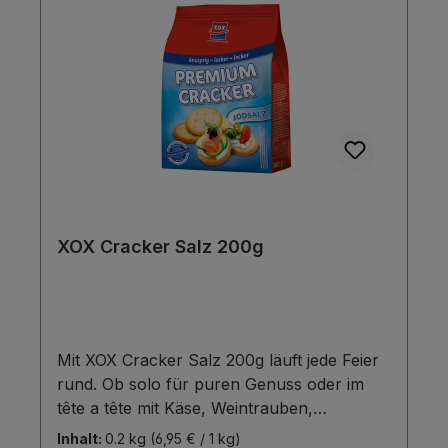
XOX Cracker Salz 200g
Mit XOX Cracker Salz 200g läuft jede Feier
rund. Ob solo für puren Genuss oder im
tête a tête mit Käse, Weintrauben,
herzhafter Salami oder pikantem
Inhalt:
0.2 kg
(6,95 € / 1 kg)