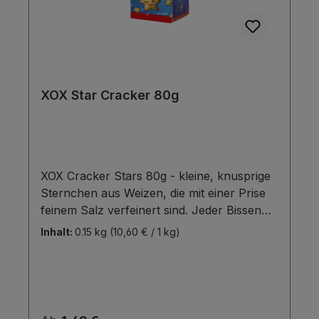
XOX Star Cracker 80g
XOX Cracker Stars 80g - kleine, knusprige
Sternchen aus Weizen, die mit einer Prise
feinem Salz verfeinert sind. Jeder Bissen
bringt nicht nur leckeren Geschmack,
Inhalt:
0.15 kg
(10,60 € / 1 kg)
sondern auch leuchtenden Knusper-Spaß.
Perfekt für die Brotdose, zwischendurch
oder zum Teilen mit Freunden.