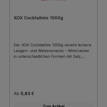
XOX Cocktailmix 1000g
Der XOX Cocktailmix 1000g vereint leckere
Laugen- und Weizensnacks – Minicracker
in unterschiedlichen Formen mit Salz,
Sesam und Mohn bestreut sowie kleine,
fein gesalzene Brezeln. Auf vielfältige Weise
und zu jedem Anlass bietet das herzhafte
Knabbergebäck langen Knabberspaß für
die ganze Familie.
Regulärer Preis:
Ab
5,83 €
Zum Artikel