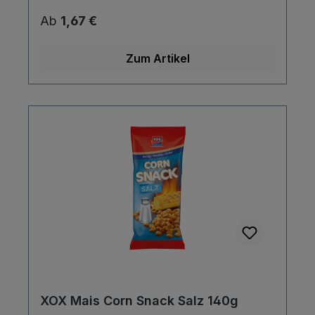
ist garantiert.
Regulärer Preis:
Ab
1,67 €
Zum Artikel
XOX Mais Corn Snack Salz 140g