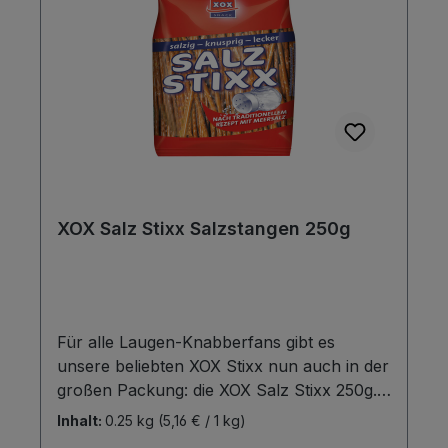
XOX Salz Stixx Salzstangen 250g
Für alle Laugen-Knabberfans gibt es
unsere beliebten XOX Stixx nun auch in der
großen Packung: die XOX Salz Stixx 250g.
Hergestellt mit bestem Sonnenblumenöl
Inhalt:
0.25 kg
(5,16 € / 1 kg)
und Meersalz sind die knusprigen Sticks