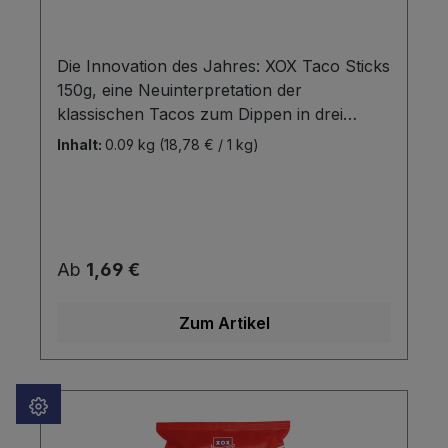
Die Innovation des Jahres: XOX Taco Sticks
150g, eine Neuinterpretation der
klassischen Tacos zum Dippen in drei
verschiedenen Geschmacksrichtungen
Inhalt:
0.09 kg
(18,78 € / 1 kg)
Salz, Paprika und Nacho-Cheese. Diese
eignen sich durch ihre Löffelform perfekt
zum Dippen und sind dabei besonders
kross bei vollem Maisgeschmack, denn es
wird das gesamte Korn verwendet. Perfekt
Regulärer Preis:
Ab
1,69 €
zu den Taco Sticks eignen sich die leckeren
XOX Salsa, Cheese und Chimichurri Dips.
Zum Artikel