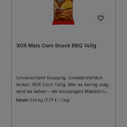
XOX Mais Corn Snack BBQ 140g
Unverschämt knusprig. Unwiderstehlich
lecker: XOX Corn 140g. Wer es kernig mag,
wird sie lieben – die knusprigen Maiskörner
sind in den zwei beliebten
Inhalt:
0.14 kg
(7,79 € / 1 kg)
Geschmacksrichtungen Salz und Barbecue
erhältlich. Die kernig-raffinierte Snack-
Power im handlichen Format, ideal auch für
unterwegs. Ein knackiges Snack-Vergnügen