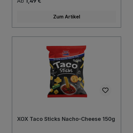
Regulärer Preis:
Ab
1,49 €
Zum Artikel
XOX Taco Sticks Nacho-Cheese 150g