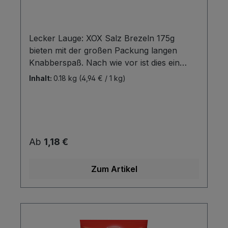
Lecker Lauge: XOX Salz Brezeln 175g
bieten mit der großen Packung langen
Knabberspaß. Nach wie vor ist dies ein
überaus starker und beliebter Artikel bei
Inhalt:
0.18 kg
(4,94 € / 1 kg)
den Snackern und Liebhabern des
zünftigen Genusses.
Regulärer Preis:
Ab
1,18 €
Zum Artikel