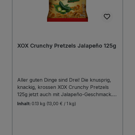
XOX Crunchy Pretzels Jalapeño 125g
Aller guten Dinge sind Drei! Die knusprig,
knackig, krossen XOX Crunchy Pretzels
125g jetzt auch mit Jalapeño-Geschmack.
Die herzhaft-leckeren Brezelstückchen sind
Inhalt:
0.13 kg
(13,00 € / 1 kg)
frei von Geschmacksverstärkern,
künstlichen Aromen sowie
Konservierungsstoffen. Die neue Sorte
Jalapeño ist ein wahrer Genuss für alle, die