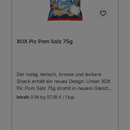
XOX Pic Pom Salz 75g
Der lustig, tierisch, krosse und leckere
Snack erhält ein neues Design: Unser XOX
Pic Pom Salz 75g strahlt in neuem Glanz!
Die fünf lustigen Tierformen Hase,
Inhalt:
0.08 kg
(17,38 € / 1 kg)
Schwein, Katze, Schaf und Ente sorgen für
Abwechslung in der Tüte! Ein hoher
Kartoffelanteil und wenig Salz sowie bestes
Sonnenblumenöl machen die einzigartige