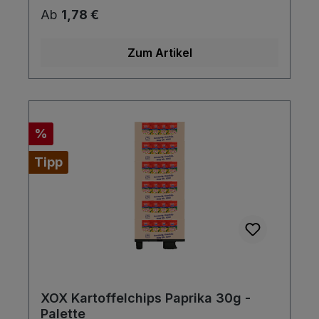
es etwas schärfer mögen.
Regulärer Preis:
Ab
1,78 €
Zum Artikel
Rabatt
%
Tipp
XOX Kartoffelchips Paprika 30g -
Palette