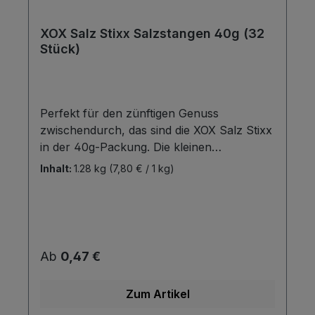
XOX Salz Stixx Salzstangen 40g (32
Stück)
Perfekt für den zünftigen Genuss
zwischendurch, das sind die XOX Salz Stixx
in der 40g-Packung. Die kleinen
Packungen sind passend zum Oktoberfest,
Inhalt:
1.28 kg
(7,80 € / 1 kg)
aber auch für Weinfeste und gesellige
Abende. Zum Aufreißen und Aufessen. Das
Produkt eignet sich auch hervorragend für
die Vermarktung im Cash & Carry-Bereich.
Regulärer Preis:
Ab
0,47 €
Zum Artikel