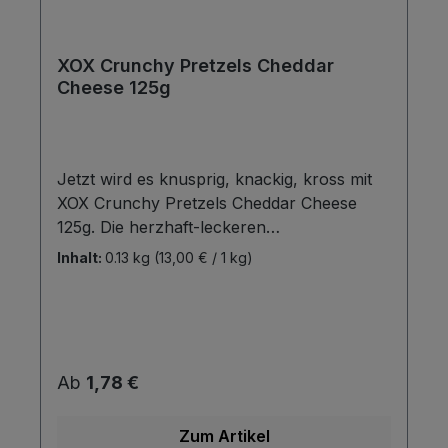
XOX Crunchy Pretzels Cheddar
Cheese 125g
Jetzt wird es knusprig, knackig, kross mit
XOX Crunchy Pretzels Cheddar Cheese
125g. Die herzhaft-leckeren
Brezelstückchen sind frei von
Inhalt:
0.13 kg
(13,00 € / 1 kg)
Geschmacksverstärkern, künstlichen
Aromen sowie Konservierungsstoffen –
eine wahre Geschmacksexplosion für alle
Käseliebhaber! Der passende Snack zu
einem leckeren Glas Wein und durch die
Regulärer Preis:
Ab
1,78 €
handliche Beutelgröße darüber hinaus
auch ideal für unterwegs. Für alle, die den
Zum Artikel
fein-würzigen Geschmack von Honig-Senf