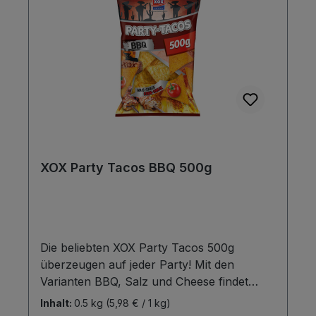
XOX Party Tacos BBQ 500g
Die beliebten XOX Party Tacos 500g
überzeugen auf jeder Party! Mit den
Varianten BBQ, Salz und Cheese findet
jeder Snacker seine Geschmacksrichtung
Inhalt:
0.5 kg
(5,98 € / 1 kg)
für einen gelungenen Abend. Die typisch