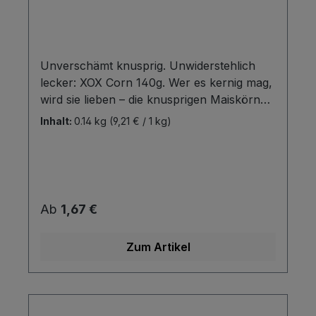
Unverschämt knusprig. Unwiderstehlich
lecker: XOX Corn 140g. Wer es kernig mag,
wird sie lieben – die knusprigen Maiskörner
sind in den zwei beliebten
Inhalt:
0.14 kg
(9,21 € / 1 kg)
Geschmacksrichtungen Salz und Barbecue
erhältlich. Die kernig-raffinierte Snack-
Power im handlichen Format, ideal auch für
unterwegs. Ein knackiges Snack-Vergnügen
ist garantiert.
Regulärer Preis:
Ab
1,67 €
Zum Artikel