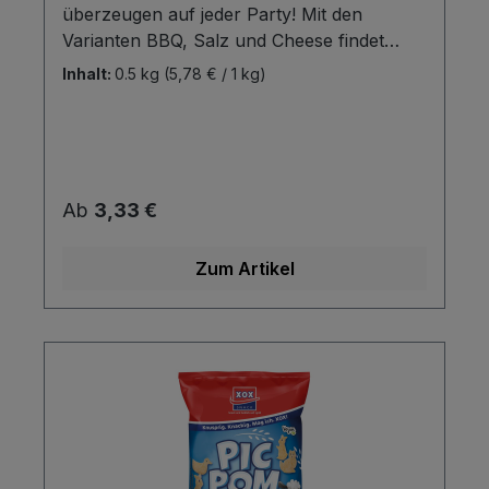
überzeugen auf jeder Party! Mit den
Varianten BBQ, Salz und Cheese findet
jeder Snacker seine Geschmacksrichtung
Inhalt:
0.5 kg
(5,78 € / 1 kg)
für einen gelungenen Abend. Die typisch
handliche Form lädt dazu ein, die Tacos als
abwechslungsreiche Knabberei mit einem
leckeren Dip oder auch als leichten Snack
zwischendurch zu genießen.
Regulärer Preis:
Ab
3,33 €
Zum Artikel