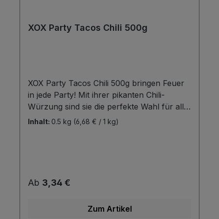
XOX Party Tacos Chili 500g
XOX Party Tacos Chili 500g bringen Feuer
in jede Party! Mit ihrer pikanten Chili-
Würzung sind sie die perfekte Wahl für alle,
die es würzig und scharf mögen. Die
Inhalt:
0.5 kg
(6,68 € / 1 kg)
typisch handliche Taco-Form lädt dazu ein,
die knusprigen Tacos als
abwechslungsreiche Knabberei mit einem
leckeren Dip oder als feurigen Snack
zwischendurch zu genießen. Tacos und
Regulärer Preis:
Ab
3,34 €
Dips gehören einfach zusammen 􀂱 daher
bietet XOX auch die passenden XOX Dips in
Zum Artikel
3 leckeren Sorten an!