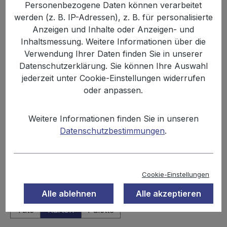
Personenbezogene Daten können verarbeitet
Bildergalerie überspringen
werden (z. B. IP-Adressen), z. B. für personalisierte
Anzeigen und Inhalte oder Anzeigen- und
Inhaltsmessung. Weitere Informationen über die
Verwendung Ihrer Daten finden Sie in unserer
Datenschutzerklärung. Sie können Ihre Auswahl
jederzeit unter Cookie-Einstellungen widerrufen
oder anpassen.
Weitere Informationen finden Sie in unseren
Datenschutzbestimmungen
.
%
19,99 €
23,66 €
(15.51% gespart)
Inhalt:
0.15 kg
Preise inkl. MwSt. zzgl. Versandkosten
Cookie-Einstellungen
auswählen
Einheit
Alle ablehnen
Alle akzeptieren
Tüte
Karton
Palette