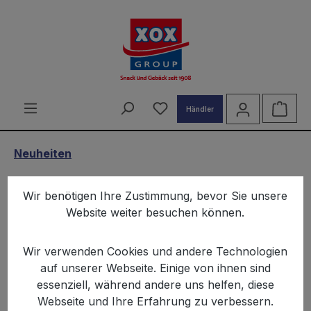
alt springen
Du hast 0 Produkte auf d
Ware
Händler
Neuheiten
XOX BBQ Snack Rodizio 90g
Wir benötigen Ihre Zustimmung, bevor Sie unsere
Karton
Website weiter besuchen können.
Wir verwenden Cookies und andere Technologien
auf unserer Webseite. Einige von ihnen sind
essenziell, während andere uns helfen, diese
Webseite und Ihre Erfahrung zu verbessern.