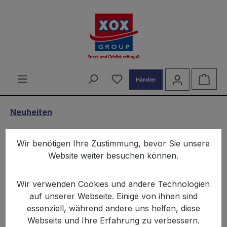
alt springen
Du hast 0 Produkte auf d
Ware
Händler
Neuheiten
XOX BBQ Snack Rodizio 90g
Wir benötigen Ihre Zustimmung, bevor Sie unsere
Website weiter besuchen können.
Wir verwenden Cookies und andere Technologien
auf unserer Webseite. Einige von ihnen sind
essenziell, während andere uns helfen, diese
Bildergalerie überspringen
Webseite und Ihre Erfahrung zu verbessern.