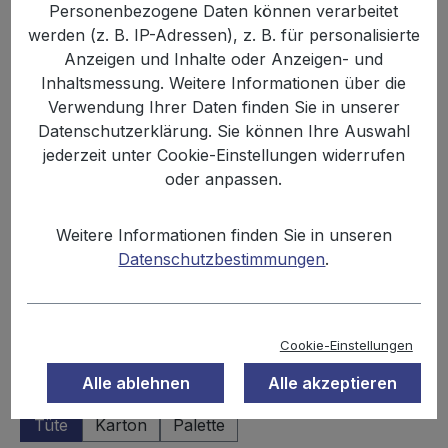
Personenbezogene Daten können verarbeitet
werden (z. B. IP-Adressen), z. B. für personalisierte
Anzeigen und Inhalte oder Anzeigen- und
Inhaltsmessung. Weitere Informationen über die
Verwendung Ihrer Daten finden Sie in unserer
Datenschutzerklärung. Sie können Ihre Auswahl
jederzeit unter Cookie-Einstellungen widerrufen
oder anpassen.
1,69 €
Weitere Informationen finden Sie in unseren
Inhalt:
0.09 kg
Datenschutzbestimmungen
.
Preise inkl. MwSt. zzgl. Versandkosten
Sofort verfügbar, Lieferzeit: 2-3 Tage
Cookie-Einstellungen
Alle ablehnen
Alle akzeptieren
auswählen
Einheit
Tüte
Karton
Palette