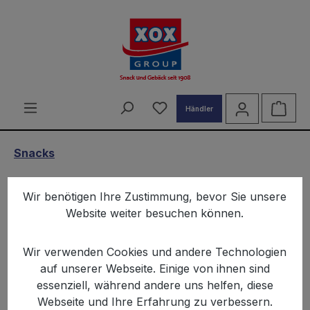
alt springen
Du hast 0 Produkte auf d
Ware
Händler
Snacks
XOX Biene Maja
Wir benötigen Ihre Zustimmung, bevor Sie unsere
Kartoffelsnack 100g
Website weiter besuchen können.
Wir verwenden Cookies und andere Technologien
auf unserer Webseite. Einige von ihnen sind
essenziell, während andere uns helfen, diese
Webseite und Ihre Erfahrung zu verbessern.