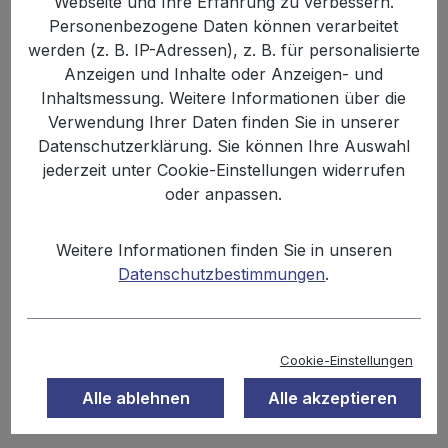
Webseite und Ihre Erfahrung zu verbessern.
Bildergalerie überspringen
Personenbezogene Daten können verarbeitet
werden (z. B. IP-Adressen), z. B. für personalisierte
Anzeigen und Inhalte oder Anzeigen- und
Inhaltsmessung. Weitere Informationen über die
Verwendung Ihrer Daten finden Sie in unserer
Datenschutzerklärung. Sie können Ihre Auswahl
jederzeit unter Cookie-Einstellungen widerrufen
oder anpassen.
Weitere Informationen finden Sie in unseren
Anzahl
Stückpreis
Grundpreis
Datenschutzbestimmungen
.
1,59 €
Bis
19
15,90 € / 1 kg
1,50 €
Ab
20
15,00 € / 1 kg
Cookie-Einstellungen
Alle ablehnen
Alle akzeptieren
Inhalt:
0.1 kg
Preise inkl. MwSt. zzgl. Versandkosten