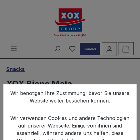
alt springen
Du hast 0 Produkte auf d
Ware
Händler
Snacks
XOX Biene Maja
Wir benötigen Ihre Zustimmung, bevor Sie unsere
Kartoffelsnack 100g
Website weiter besuchen können.
Wir verwenden Cookies und andere Technologien
auf unserer Webseite. Einige von ihnen sind
essenziell, während andere uns helfen, diese