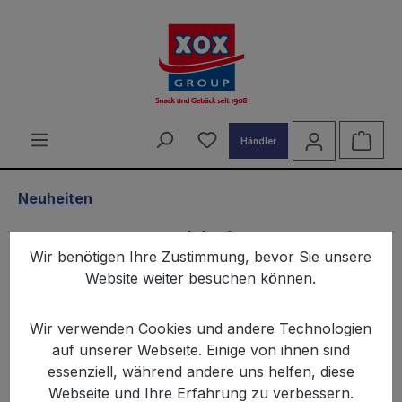
alt springen
Du hast 0 Produkte auf d
Ware
Händler
Neuheiten
XOX Corns Chili Lime 85g
Wir benötigen Ihre Zustimmung, bevor Sie unsere
Website weiter besuchen können.
Wir verwenden Cookies und andere Technologien
auf unserer Webseite. Einige von ihnen sind
essenziell, während andere uns helfen, diese
Bildergalerie überspringen
Webseite und Ihre Erfahrung zu verbessern.