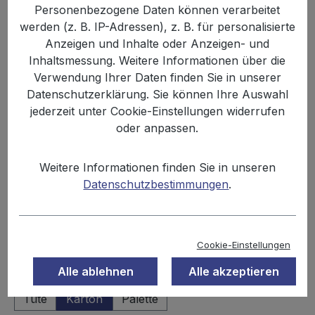
Personenbezogene Daten können verarbeitet
werden (z. B. IP-Adressen), z. B. für personalisierte
Anzeigen und Inhalte oder Anzeigen- und
Inhaltsmessung. Weitere Informationen über die
Verwendung Ihrer Daten finden Sie in unserer
Datenschutzerklärung. Sie können Ihre Auswahl
jederzeit unter Cookie-Einstellungen widerrufen
oder anpassen.
17,99 €
Weitere Informationen finden Sie in unseren
Inhalt:
1.4 kg
Datenschutzbestimmungen
.
Preise inkl. MwSt. zzgl. Versandkosten
Sofort verfügbar, Lieferzeit: 2-3 Tage
Cookie-Einstellungen
Alle ablehnen
Alle akzeptieren
auswählen
Einheit
Tüte
Karton
Palette