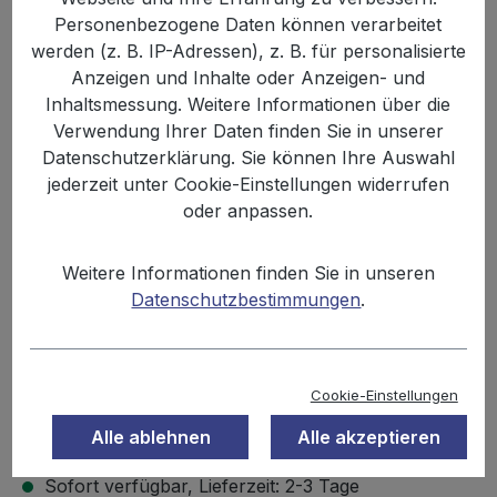
Personenbezogene Daten können verarbeitet
werden (z. B. IP-Adressen), z. B. für personalisierte
Anzeigen und Inhalte oder Anzeigen- und
Inhaltsmessung. Weitere Informationen über die
Verwendung Ihrer Daten finden Sie in unserer
Datenschutzerklärung. Sie können Ihre Auswahl
jederzeit unter Cookie-Einstellungen widerrufen
oder anpassen.
Anzahl
Stückpreis
Grundpreis
Weitere Informationen finden Sie in unseren
2,99 €
Datenschutzbestimmungen
.
Bis
11
11,07 € / 1 kg
2,50 €
Ab
12
9,26 € / 1 kg
Cookie-Einstellungen
Inhalt:
0.27 kg
Preise inkl. MwSt. zzgl. Versandkosten
Alle ablehnen
Alle akzeptieren
Sofort verfügbar, Lieferzeit: 2-3 Tage