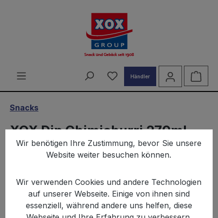
alt springen
Du hast 0 Produkte auf d
Ware
Händler
Snacks
XOX Dip Chimichurri 270ml
Wir benötigen Ihre Zustimmung, bevor Sie unsere
Website weiter besuchen können.
Wir verwenden Cookies und andere Technologien
auf unserer Webseite. Einige von ihnen sind
essenziell, während andere uns helfen, diese
Bildergalerie überspringen
Webseite und Ihre Erfahrung zu verbessern.