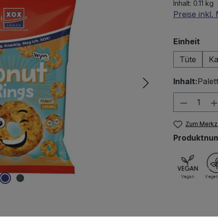
Inhalt:
0.11 kg
Preise inkl
aus
Einheit
Tüte
Ka
Inhalt:
Palet
Produkt
Zum Merkze
Produktnu