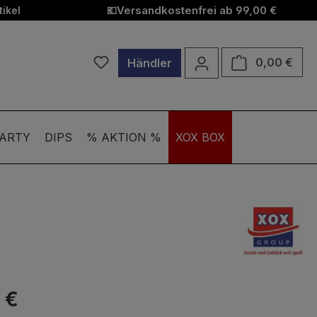
Versandkostenfrei ab 99,00 €
ikel
💶
Du hast 0 Produkte auf dem Merkzett
Ware
0,00 €
Händler
ARTY
DIPS
% AKTION %
XOX BOX
 €