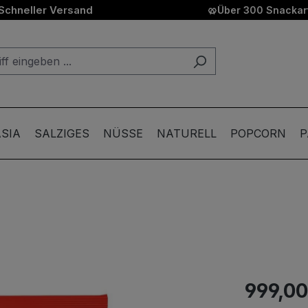
Schneller Versand
🥨
Über 300 Snackart
SIA
SALZIGES
NÜSSE
NATURELL
POPCORN
P
999,00