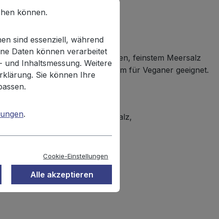
chen können.
en sind essenziell, während
ne Daten können verarbeitet
s 30% frisch gemahlenen Erdnüssen, feinstem Meersalz
n- und Inhaltsmessung. Weitere
 Der süß-salzige Snack ist zudem für Veganer geeignet.
rklärung. Sie können Ihre
passen.
mungen
.
nteilen), Rohrohrzucker, Meersalz,
ch und Senf enthalten.
Cookie-Einstellungen
Alle akzeptieren