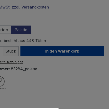
. MwSt. zzgl. Versandkosten
wählen
rton
Palette
te besteht aus 448 Tüten
 Anzahl: Gib den gewünschten Wert ein 
Stück
In den Warenkorb
ttel hinzufügen
mmer:
83284_palette