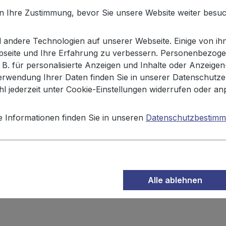
en Ihre Zustimmung, bevor Sie unsere Website weiter besu
nut Rings 110g"
andere Technologien auf unserer Webseite. Einige von ihn
ebseite und Ihre Erfahrung zu verbessern. Personenbezoge
lassischen Erdnussflips und süßen Donuts. Hergestellt au
. B. für personalisierte Anzeigen und Inhalte oder Anzeige
die Donut Ringe den perfekten Knabberspaß für jedermann.
erwendung Ihrer Daten finden Sie in unserer Datenschutze
l jederzeit unter Cookie-Einstellungen widerrufen oder an
e Informationen finden Sie in unseren
Datenschutzbestim
 Öle (Sonnenblume, Raps, Palm in veränderlichen Gewichtsa
mittel: Extrakt aus Rosmarin.
Kann Spuren von Gluten, Mil
Alle ablehnen