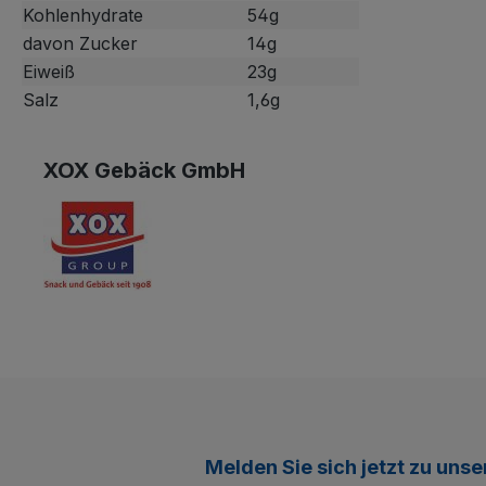
Kohlenhydrate
54g
davon Zucker
14g
Eiweiß
23g
Salz
1,6g
XOX Gebäck GmbH
Melden Sie sich jetzt zu uns