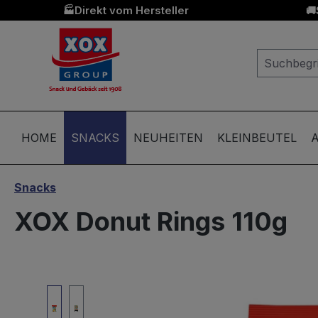
Direkt vom Hersteller
🏭
🚚
springen
Zur Hauptnavigation springen
HOME
SNACKS
NEUHEITEN
KLEINBEUTEL
A
Snacks
XOX Donut Rings 110g
Bildergalerie überspringen