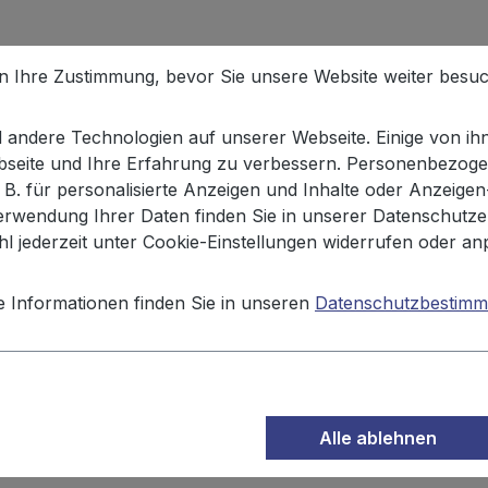
nussflips 40g Palette"
en Ihre Zustimmung, bevor Sie unsere Website weiter besu
kt! Seit Generationen gehören Erdnussflips zu den beliebt
isch gemahlenen Erdnüssen mit 33%, durch die Verwendun
andere Technologien auf unserer Webseite. Einige von ihn
ohne Zuckerzusätze und ohne Zusatzstoffe aus – auch für V
ebseite und Ihre Erfahrung zu verbessern. Personenbezoge
. B. für personalisierte Anzeigen und Inhalte oder Anzeige
erwendung Ihrer Daten finden Sie in unserer Datenschutze
l jederzeit unter Cookie-Einstellungen widerrufen oder an
e (Sonnenblume, Raps in veränderlichen Gewichtsanteilen)
e Informationen finden Sie in unseren
Datenschutzbestim
Alle ablehnen