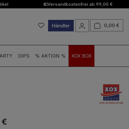
Versandkostenfrei ab 99,00 €
ikel
💶
Du hast 0 Produkte auf dem Merkzett
Ware
0,00 €
Händler
ARTY
DIPS
% AKTION %
XOX BOX
 €