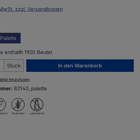
. MwSt. zzgl. Versandkosten
wählen
Palette
te enthä#t 1920 Beutel.
 Anzahl: Gib den gewünschten Wert ein 
Stück
In den Warenkorb
ttel hinzufügen
mmer:
83140_palette