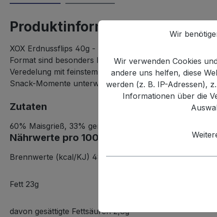
Produktinformationen "XOX Erd
Wir benötig
XOX Erdnussflips 40g - sind der Snack-Klassiker im Mar
Format sind besonders lecker durch den Anteil an fr
Wir verwenden Cookies und 
Veredelung mit feinstem Meersalz. Die Rezeptur kommt 
andere uns helfen, diese W
Snack-Momente unterwegs oder zwischendurch!
werden (z. B. IP-Adressen), z
Informationen über die V
Zutaten
Auswah
60% Maisgrieß, 33% gemahlene Erdnüsse, pflanzliche Öl
Weiter
Nährwerte pro 100g:
Brennwerte (kcal/KJ) 489/2047
Fett 23g
davon gesättigte Fettsäuren 2,8g