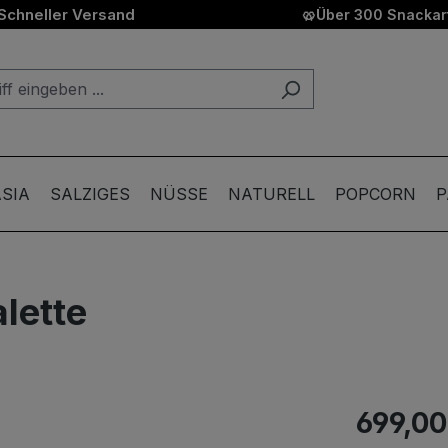
Schneller Versand
🥨
Über 300 Snackart
SIA
SALZIGES
NÜSSE
NATURELL
POPCORN
P
lette
699,00