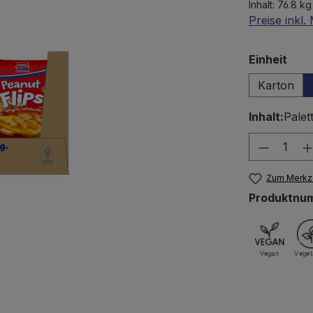
Inhalt:
76.8 kg
Preise inkl
aus
Einheit
Karton
Inhalt:
Palet
Produkt
Zum Merkze
Produktnu