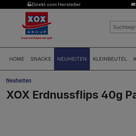
Direkt vom Hersteller
🏭
🚚
springen
Zur Hauptnavigation springen
HOME
SNACKS
NEUHEITEN
KLEINBEUTEL
A
Neuheiten
XOX Erdnussflips 40g Pa
Bildergalerie überspringen