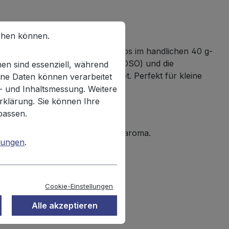
chen können.
esten Snacks! Die XOX Erdnussflips im handlichen 40 g-
g von bestem Sonnenblumenöl (HOSO) und die
en sind essenziell, während
eganer und Vegetarier geeignet. Perfekt für kleine
ne Daten können verarbeitet
n- und Inhaltsmessung. Weitere
rklärung. Sie können Ihre
passen.
, Meersalz, natürliches Pfefferaroma.
mungen
.
Cookie-Einstellungen
Alle akzeptieren