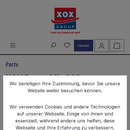
alt springen
Du hast 0 Produkte auf d
Ware
Händler
Party
XOX Party-Mix 300g
Wir benötigen Ihre Zustimmung, bevor Sie unsere
Website weiter besuchen können.
Wir verwenden Cookies und andere Technologien
auf unserer Webseite. Einige von ihnen sind
essenziell, während andere uns helfen, diese
Bildergalerie überspringen
Webseite und Ihre Erfahrung zu verbessern.