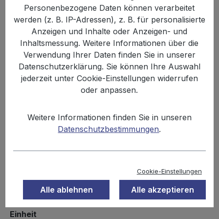
Personenbezogene Daten können verarbeitet
werden (z. B. IP-Adressen), z. B. für personalisierte
Anzeigen und Inhalte oder Anzeigen- und
Inhaltsmessung. Weitere Informationen über die
Verwendung Ihrer Daten finden Sie in unserer
Datenschutzerklärung. Sie können Ihre Auswahl
jederzeit unter Cookie-Einstellungen widerrufen
oder anpassen.
Anzahl
Stückpreis
Grundpreis
Weitere Informationen finden Sie in unseren
Datenschutzbestimmungen
.
2,69 €
Bis
11
8,97 € / 1 kg
2,32 €
Ab
12
7,73 € / 1 kg
Cookie-Einstellungen
Inhalt:
0.3 kg
Preise inkl. MwSt. zzgl. Versandkosten
Alle ablehnen
Alle akzeptieren
auswählen
Einheit