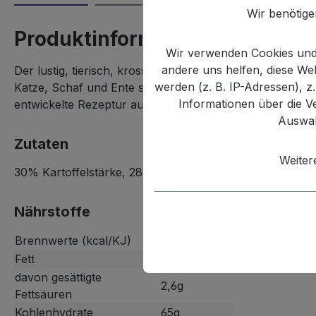
Wir benötig
Produktinformationen "XOX Pi
Wir verwenden Cookies und 
andere uns helfen, diese W
Der lustig, tierisch, krosse und leckere Snack erhält e
werden (z. B. IP-Adressen), z
Katze, Schaf und Ente sorgen für Abwechslung in der T
Informationen über die V
entwickelte Rezeptur aus – natürlich ohne Geschmacksve
Auswah
Zutaten
Weiter
30% Kartoffelstärke, 28% Kartoffelgranulat, Sonnenblum
Nährstoffe
Brennwerte (kcal/KJ)
526/2201
Fett
28g
davon gesättigte
2,6g
Fettsäuren
Kohlenhydrate
65g