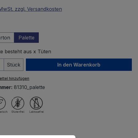
. MwSt. zzgl. Versandkosten
wählen
rton
Palette
te besteht aus x Tüten
 Anzahl: Gib den gewünschten Wert ein 
Stück
In den Warenkorb
ttel hinzufügen
mmer:
81310_palette