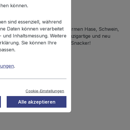
chen können.
en sind essenziell, während
ne Daten können verarbeitet
em Glanz! Die fünf lustigen Tierformen Hase, Schwein,
n- und Inhaltsmessung. Weitere
s Sonnenblumenöl machen die einzigartige und neu
rklärung. Sie können Ihre
en, sondern auch für die großen Snacker!
passen.
mungen
.
f: Paprikaextrakt.
Cookie-Einstellungen
Alle akzeptieren