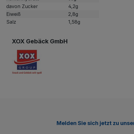
davon Zucker
4,2g
Eiweiß
2,8g
Salz
1,58g
XOX Gebäck GmbH
Melden Sie sich jetzt zu uns