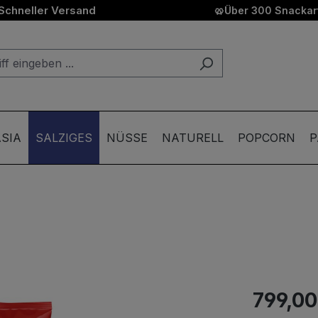
Schneller Versand
🥨
Über 300 Snackart
SIA
SALZIGES
NÜSSE
NATURELL
POPCORN
P
799,00