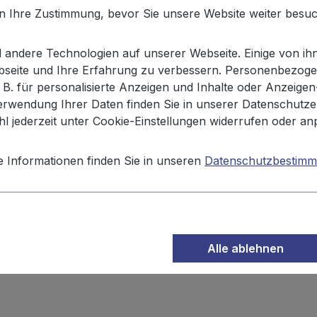
en Ihre Zustimmung, bevor Sie unsere Website weiter besu
c Pom Salz 75g"
andere Technologien auf unserer Webseite. Einige von ihn
ebseite und Ihre Erfahrung zu verbessern. Personenbezoge
in neues Design: Unser
XOX Pic Pom Salz 75g
strahlt in neu
. B. für personalisierte Anzeigen und Inhalte oder Anzeige
üte! Ein hoher Kartoffelanteil und wenig Salz sowie beste
erwendung Ihrer Daten finden Sie in unserer Datenschutze
rstärker. Dieser Snack eignet sich nicht nur für die Klein
l jederzeit unter Cookie-Einstellungen widerrufen oder an
e Informationen finden Sie in unseren
Datenschutzbestim
enöl, modifizierte Stärke, Zucker, 1,5% Meersalz, Farbstof
Alle ablehnen