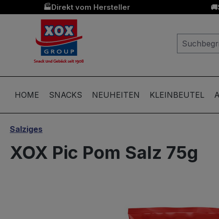
Direkt vom Hersteller
🏭
🚚
springen
Zur Hauptnavigation springen
HOME
SNACKS
NEUHEITEN
KLEINBEUTEL
A
Salziges
XOX Pic Pom Salz 75g
Bildergalerie überspringen