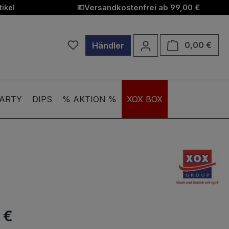
Versandkostenfrei ab 99,00 €
ikel
💶
Du hast 0 Produkte auf dem Merkzett
Ware
0,00 €
Händler
ARTY
DIPS
% AKTION %
XOX BOX
 €