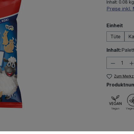
Inhalt:
0.08 kg
Preise inkl
aus
Einheit
Tüte
Ka
Inhalt:
Palet
Produkt
Zum Merkze
Produktnu