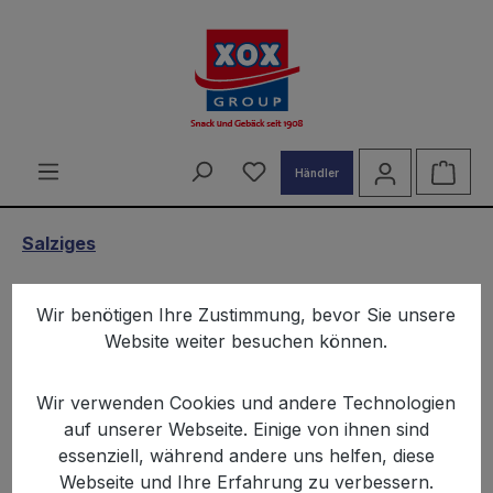
alt springen
Du hast 0 Produkte auf d
Ware
Händler
Salziges
XOX Salz Brezel 175g - Palette
Wir benötigen Ihre Zustimmung, bevor Sie unsere
Website weiter besuchen können.
Wir verwenden Cookies und andere Technologien
auf unserer Webseite. Einige von ihnen sind
essenziell, während andere uns helfen, diese
Bildergalerie überspringen
Webseite und Ihre Erfahrung zu verbessern.