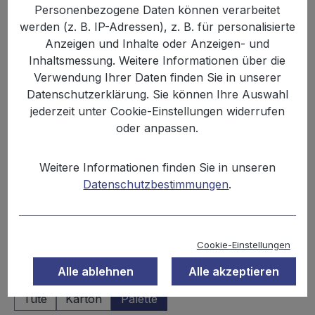
Personenbezogene Daten können verarbeitet
werden (z. B. IP-Adressen), z. B. für personalisierte
Anzeigen und Inhalte oder Anzeigen- und
Inhaltsmessung. Weitere Informationen über die
Verwendung Ihrer Daten finden Sie in unserer
Datenschutzerklärung. Sie können Ihre Auswahl
jederzeit unter Cookie-Einstellungen widerrufen
oder anpassen.
1.299,00 €
Weitere Informationen finden Sie in unseren
Inhalt:
0.18 kg
Datenschutzbestimmungen
.
Preise inkl. MwSt. zzgl. Versandkosten
Sofort verfügbar, Lieferzeit: 2-3 Tage
Cookie-Einstellungen
Alle ablehnen
Alle akzeptieren
auswählen
Einheit
Tüte
Karton
Palette