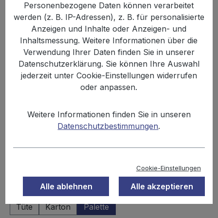
Personenbezogene Daten können verarbeitet
werden (z. B. IP-Adressen), z. B. für personalisierte
Anzeigen und Inhalte oder Anzeigen- und
Inhaltsmessung. Weitere Informationen über die
Verwendung Ihrer Daten finden Sie in unserer
Datenschutzerklärung. Sie können Ihre Auswahl
jederzeit unter Cookie-Einstellungen widerrufen
oder anpassen.
799,00 €
Weitere Informationen finden Sie in unseren
Inhalt:
0.09 kg
Datenschutzbestimmungen
.
Preise inkl. MwSt. zzgl. Versandkosten
Sofort verfügbar, Lieferzeit: 2-3 Tage
Cookie-Einstellungen
Alle ablehnen
Alle akzeptieren
auswählen
Einheit
Tüte
Karton
Palette