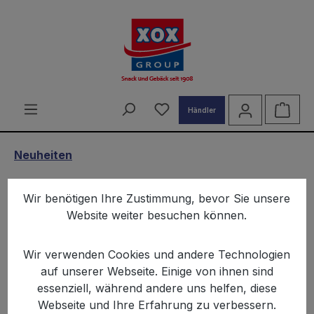
alt springen
Du hast 0 Produkte auf d
Ware
Händler
Neuheiten
XOX Taco Sticks Paprika 150g
Wir benötigen Ihre Zustimmung, bevor Sie unsere
Website weiter besuchen können.
Wir verwenden Cookies und andere Technologien
auf unserer Webseite. Einige von ihnen sind
essenziell, während andere uns helfen, diese
Bildergalerie überspringen
Webseite und Ihre Erfahrung zu verbessern.