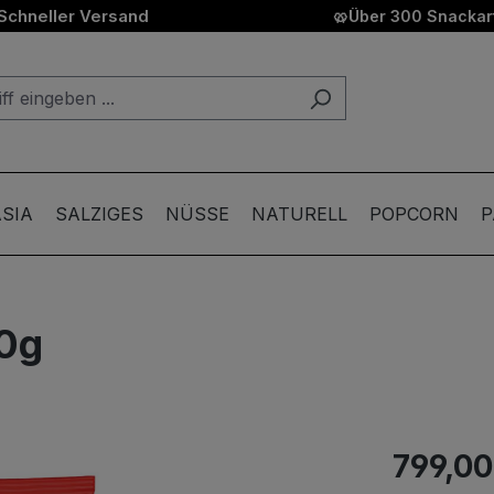
Schneller Versand
🥨
Über 300 Snackart
SIA
SALZIGES
NÜSSE
NATURELL
POPCORN
P
50g
799,00