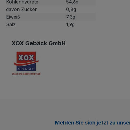
Kohlenhydrate
54,6g
davon Zucker
0,8g
Eiweiß
7,3g
Salz
1,9g
XOX Gebäck GmbH
Melden Sie sich jetzt zu uns