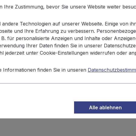
en Ihre Zustimmung, bevor Sie unsere Website weiter besu
co Sticks Salz 150g"
andere Technologien auf unserer Webseite. Einige von ihn
ebseite und Ihre Erfahrung zu verbessern. Personenbezoge
 Neuinterpretation der klassischen Tacos zum Dippen in d
. B. für personalisierte Anzeigen und Inhalte oder Anzeige
form perfekt zum Dippen und sind dabei besonders kross 
erwendung Ihrer Daten finden Sie in unserer Datenschutze
 die leckeren XOX Salsa, Cheese und Chimichurri Dips.
l jederzeit unter Cookie-Einstellungen widerrufen oder an
e Informationen finden Sie in unseren
Datenschutzbestim
s in veränderlichen Gewichtsanteilen), Salz.
Kann Spuren 
Alle ablehnen