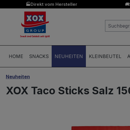
Direkt vom Hersteller
🏭
🚚
springen
Zur Hauptnavigation springen
HOME
SNACKS
NEUHEITEN
KLEINBEUTEL
A
Neuheiten
XOX Taco Sticks Salz 1
Bildergalerie überspringen