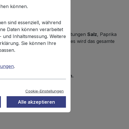
chen können.
en sind essenziell, während
ne Daten können verarbeitet
rei verschiedenen Geschmacksrichtungen
Salz
, Paprika
n- und Inhaltsmessung. Weitere
bei vollem Maisgeschmack, denn es wird das gesamte
rklärung. Sie können Ihre
passen.
mungen
.
von Milch und Gluten enthalten.
Cookie-Einstellungen
Alle akzeptieren