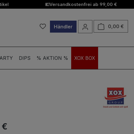
Versandkostenfrei ab 99,00 €
ikel
💶
Du hast 0 Produkte auf dem Merkzett
Ware
0,00 €
Händler
ARTY
DIPS
% AKTION %
XOX BOX
 €