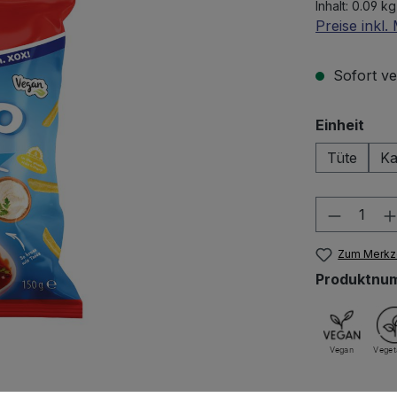
Inhalt:
0.09 kg
Preise inkl
Sofort ver
aus
Einheit
Tüte
Ka
Produkt
Zum Merkze
Produktnu