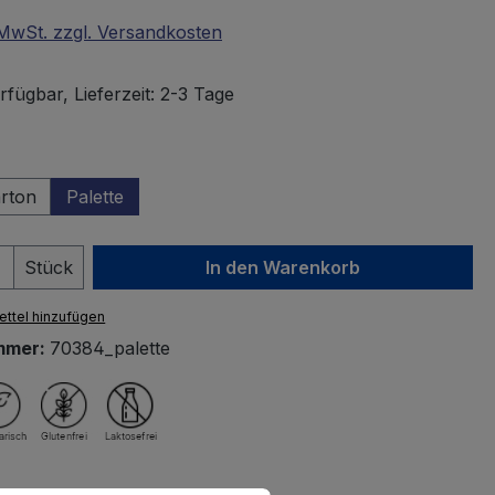
. MwSt. zzgl. Versandkosten
fügbar, Lieferzeit: 2-3 Tage
wählen
rton
Palette
 Anzahl: Gib den gewünschten Wert ein 
Stück
In den Warenkorb
ttel hinzufügen
mmer:
70384_palette