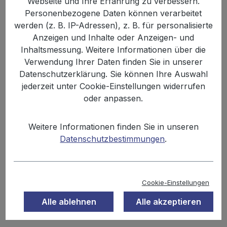
Webseite und Ihre Erfahrung zu verbessern.
Bildergalerie überspringen
Personenbezogene Daten können verarbeitet
werden (z. B. IP-Adressen), z. B. für personalisierte
Anzeigen und Inhalte oder Anzeigen- und
Inhaltsmessung. Weitere Informationen über die
Verwendung Ihrer Daten finden Sie in unserer
Datenschutzerklärung. Sie können Ihre Auswahl
jederzeit unter Cookie-Einstellungen widerrufen
oder anpassen.
Weitere Informationen finden Sie in unseren
Anzahl
Stückpreis
Grundpreis
Datenschutzbestimmungen
.
2,29 €
Bis
9
22,90 € / 1 kg
2,00 €
Ab
10
20,00 € / 1 kg
Cookie-Einstellungen
Alle ablehnen
Alle akzeptieren
Inhalt:
0.1 kg
Preise inkl. MwSt. zzgl. Versandkosten