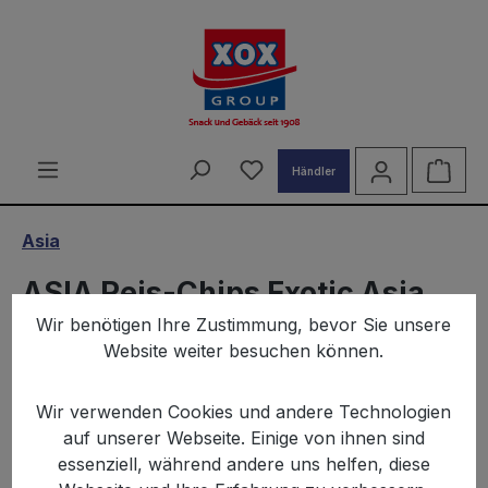
alt springen
Du hast 0 Produkte auf d
Ware
Händler
Asia
ASIA Reis-Chips Exotic Asia
Wir benötigen Ihre Zustimmung, bevor Sie unsere
100g
Website weiter besuchen können.
Wir verwenden Cookies und andere Technologien
auf unserer Webseite. Einige von ihnen sind
essenziell, während andere uns helfen, diese