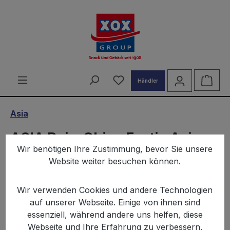
alt springen
Du hast 0 Produkte auf d
Ware
Händler
Asia
ASIA Reis-Chips Exotic Asia
Wir benötigen Ihre Zustimmung, bevor Sie unsere
100g
Website weiter besuchen können.
Wir verwenden Cookies und andere Technologien
auf unserer Webseite. Einige von ihnen sind
essenziell, während andere uns helfen, diese
Webseite und Ihre Erfahrung zu verbessern.