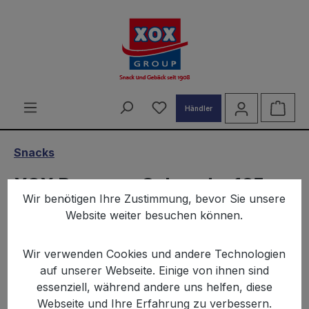
alt springen
Du hast 0 Produkte auf d
Ware
Händler
Snacks
XOX Pommes Schranke 125g
Wir benötigen Ihre Zustimmung, bevor Sie unsere
Website weiter besuchen können.
Wir verwenden Cookies und andere Technologien
auf unserer Webseite. Einige von ihnen sind
essenziell, während andere uns helfen, diese
Bildergalerie überspringen
Webseite und Ihre Erfahrung zu verbessern.