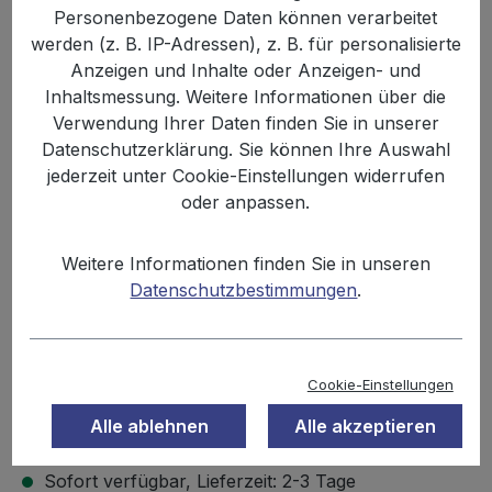
Personenbezogene Daten können verarbeitet
werden (z. B. IP-Adressen), z. B. für personalisierte
Anzeigen und Inhalte oder Anzeigen- und
Inhaltsmessung. Weitere Informationen über die
Verwendung Ihrer Daten finden Sie in unserer
Datenschutzerklärung. Sie können Ihre Auswahl
jederzeit unter Cookie-Einstellungen widerrufen
oder anpassen.
Anzahl
Stückpreis
Grundpreis
Weitere Informationen finden Sie in unseren
Datenschutzbestimmungen
.
1,79 €
Bis
9
13,77 € / 1 kg
1,60 €
Ab
10
12,31 € / 1 kg
Cookie-Einstellungen
Inhalt:
0.13 kg
Preise inkl. MwSt. zzgl. Versandkosten
Alle ablehnen
Alle akzeptieren
Sofort verfügbar, Lieferzeit: 2-3 Tage