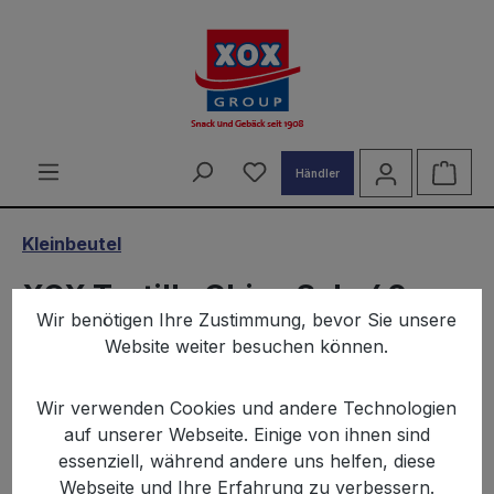
alt springen
Du hast 0 Produkte auf d
Ware
Händler
Kleinbeutel
XOX Tortilla Chips Salz 40g
Wir benötigen Ihre Zustimmung, bevor Sie unsere
(20 Stück)
Website weiter besuchen können.
Wir verwenden Cookies und andere Technologien
auf unserer Webseite. Einige von ihnen sind
essenziell, während andere uns helfen, diese
Webseite und Ihre Erfahrung zu verbessern.