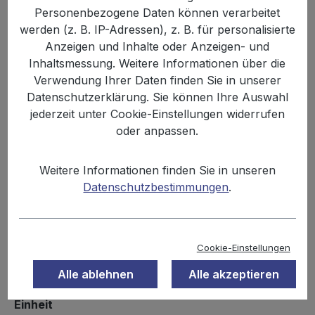
Bildergalerie überspringen
Personenbezogene Daten können verarbeitet
werden (z. B. IP-Adressen), z. B. für personalisierte
Anzeigen und Inhalte oder Anzeigen- und
Inhaltsmessung. Weitere Informationen über die
Verwendung Ihrer Daten finden Sie in unserer
Datenschutzerklärung. Sie können Ihre Auswahl
jederzeit unter Cookie-Einstellungen widerrufen
oder anpassen.
Weitere Informationen finden Sie in unseren
%
14,99 €
Datenschutzbestimmungen
.
15,80 €
(5.13% gespart)
Inhalt:
0.1 kg
Preise inkl. MwSt. zzgl. Versandkosten
Cookie-Einstellungen
Sofort verfügbar, Lieferzeit: 2-3 Tage
Alle ablehnen
Alle akzeptieren
auswählen
Einheit