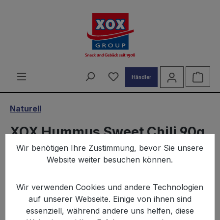
alt springen
Du hast 0 Produkte auf d
Ware
Händler
Naturell
XOX Hummus Sweet Chili 90g
Wir benötigen Ihre Zustimmung, bevor Sie unsere
Website weiter besuchen können.
Wir verwenden Cookies und andere Technologien
auf unserer Webseite. Einige von ihnen sind
Bildergalerie überspringen
essenziell, während andere uns helfen, diese