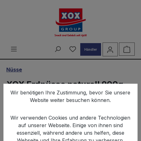
alt springen
Du hast 0 Produkte auf d
Ware
Händler
Nüsse
XOX Erdnüsse naturell 900g
Wir benötigen Ihre Zustimmung, bevor Sie unsere
Website weiter besuchen können.
Wir verwenden Cookies und andere Technologien
auf unserer Webseite. Einige von ihnen sind
essenziell, während andere uns helfen, diese
Bildergalerie überspringen
Webseite und Ihre Erfahrung zu verbessern.