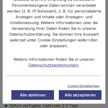
Personenbezogene Daten können verarbeitet
werden (z. B. IP-Adressen), z. B. für personalisierte
Anzeigen und Inhalte oder Anzeigen- und
Inhaltsmessung. Weitere Informationen über die
Verwendung Ihrer Daten finden Sie in unserer
Datenschutzerklärung. Sie können Ihre Auswahl
jederzeit unter Cookie-Einstellungen widerrufen
oder anpassen.
Anzahl
Stückpreis
Grundpreis
Weitere Informationen finden Sie in unseren
7,49 €
Datenschutzbestimmungen
.
Bis
4
8,32 € / 1 kg
7,00 €
Ab
5
7,78 € / 1 kg
Cookie-Einstellungen
Inhalt:
0.9 kg
Preise inkl. MwSt. zzgl. Versandkosten
Alle ablehnen
Alle akzeptieren
Sofort verfügbar, Lieferzeit: 2-3 Tage