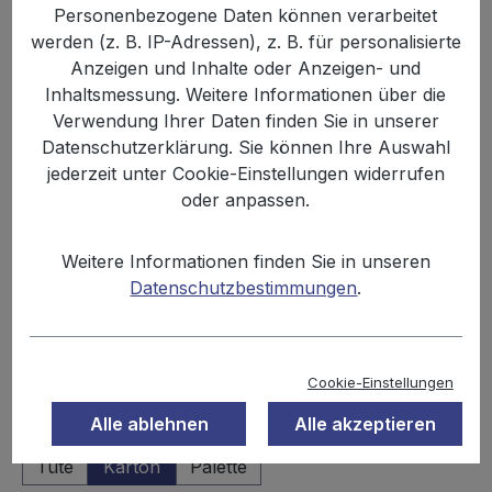
Personenbezogene Daten können verarbeitet
werden (z. B. IP-Adressen), z. B. für personalisierte
Anzeigen und Inhalte oder Anzeigen- und
Inhaltsmessung. Weitere Informationen über die
Verwendung Ihrer Daten finden Sie in unserer
Datenschutzerklärung. Sie können Ihre Auswahl
jederzeit unter Cookie-Einstellungen widerrufen
oder anpassen.
39,99 €
Weitere Informationen finden Sie in unseren
Inhalt:
4.08 kg
Datenschutzbestimmungen
.
Preise inkl. MwSt. zzgl. Versandkosten
Sofort verfügbar, Lieferzeit: 2-3 Tage
Cookie-Einstellungen
Alle ablehnen
Alle akzeptieren
auswählen
Einheit
Tüte
Karton
Palette