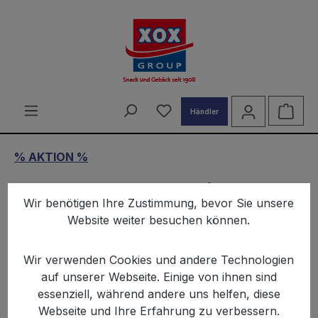
alt springen
Du hast 0 Produkte auf d
Ware
Händler
% AKTION %
XOX Nuss-Frucht-Mix 500g
Wir benötigen Ihre Zustimmung, bevor Sie unsere
Website weiter besuchen können.
Wir verwenden Cookies und andere Technologien
auf unserer Webseite. Einige von ihnen sind
essenziell, während andere uns helfen, diese
Bildergalerie überspringen
Webseite und Ihre Erfahrung zu verbessern.