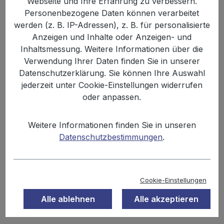
Webseite und Ihre Erfahrung zu verbessern.
Bildergalerie überspringen
Personenbezogene Daten können verarbeitet
werden (z. B. IP-Adressen), z. B. für personalisierte
Anzeigen und Inhalte oder Anzeigen- und
Inhaltsmessung. Weitere Informationen über die
Verwendung Ihrer Daten finden Sie in unserer
Datenschutzerklärung. Sie können Ihre Auswahl
jederzeit unter Cookie-Einstellungen widerrufen
oder anpassen.
Weitere Informationen finden Sie in unseren
Anzahl
Stückpreis
Grundpreis
Datenschutzbestimmungen
.
2,89 €
Bis
11
7,23 € / 1 kg
2,68 €
Ab
12
6,70 € / 1 kg
Cookie-Einstellungen
Alle ablehnen
Alle akzeptieren
Inhalt:
0.4 kg
Preise inkl. MwSt. zzgl. Versandkosten