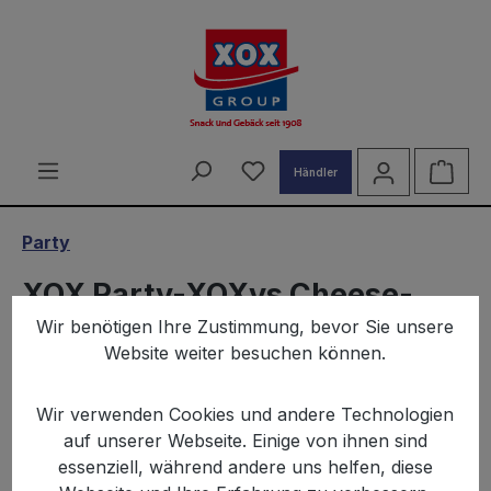
alt springen
Du hast 0 Produkte auf d
Ware
Händler
Party
XOX Party-XOXys Cheese-
Wir benötigen Ihre Zustimmung, bevor Sie unsere
Style 400g
Website weiter besuchen können.
Wir verwenden Cookies und andere Technologien
auf unserer Webseite. Einige von ihnen sind
essenziell, während andere uns helfen, diese