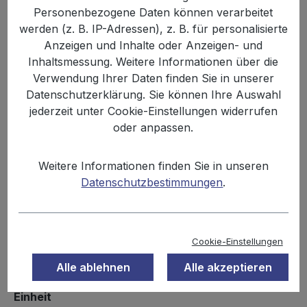
Bildergalerie überspringen
Personenbezogene Daten können verarbeitet
werden (z. B. IP-Adressen), z. B. für personalisierte
Anzeigen und Inhalte oder Anzeigen- und
Inhaltsmessung. Weitere Informationen über die
Verwendung Ihrer Daten finden Sie in unserer
Datenschutzerklärung. Sie können Ihre Auswahl
jederzeit unter Cookie-Einstellungen widerrufen
oder anpassen.
Weitere Informationen finden Sie in unseren
%
29,99 €
Datenschutzbestimmungen
.
35,88 €
(16.42% gespart)
Inhalt:
4.32 kg
Preise inkl. MwSt. zzgl. Versandkosten
Cookie-Einstellungen
Sofort verfügbar, Lieferzeit: 2-3 Tage
Alle ablehnen
Alle akzeptieren
auswählen
Einheit