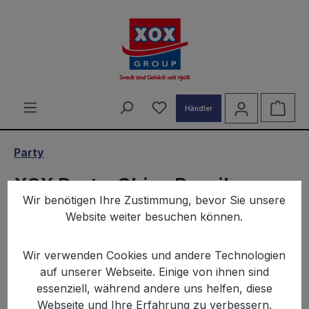
alt springen
Du hast 0 Produkte auf d
Ware
Händler
Party
XOX Party-Chips Paprika-
Wir benötigen Ihre Zustimmung, bevor Sie unsere
Style 350g
Website weiter besuchen können.
Wir verwenden Cookies und andere Technologien
auf unserer Webseite. Einige von ihnen sind
essenziell, während andere uns helfen, diese
Webseite und Ihre Erfahrung zu verbessern.