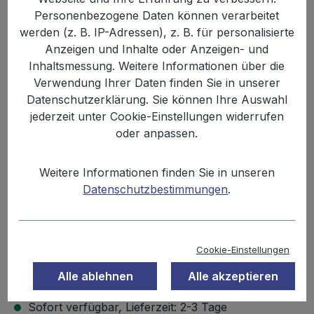
Personenbezogene Daten können verarbeitet
werden (z. B. IP-Adressen), z. B. für personalisierte
Anzeigen und Inhalte oder Anzeigen- und
Inhaltsmessung. Weitere Informationen über die
Verwendung Ihrer Daten finden Sie in unserer
Datenschutzerklärung. Sie können Ihre Auswahl
jederzeit unter Cookie-Einstellungen widerrufen
oder anpassen.
Anzahl
Stückpreis
Grundpreis
Weitere Informationen finden Sie in unseren
3,49 €
Datenschutzbestimmungen
.
Bis
11
6,98 € / 1 kg
3,33 €
Ab
12
6,66 € / 1 kg
Cookie-Einstellungen
Inhalt:
0.5 kg
Preise inkl. MwSt. zzgl. Versandkosten
Alle ablehnen
Alle akzeptieren
Sofort verfügbar, Lieferzeit: 2-3 Tage