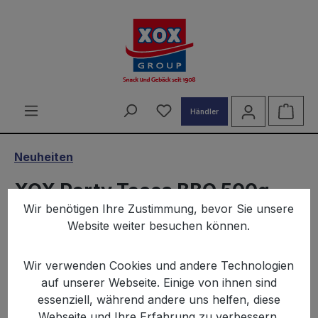
alt springen
Du hast 0 Produkte auf d
Ware
Händler
Neuheiten
XOX Party Tacos BBQ 500g
Wir benötigen Ihre Zustimmung, bevor Sie unsere
Website weiter besuchen können.
Wir verwenden Cookies und andere Technologien
auf unserer Webseite. Einige von ihnen sind
essenziell, während andere uns helfen, diese
Bildergalerie überspringen
Webseite und Ihre Erfahrung zu verbessern.