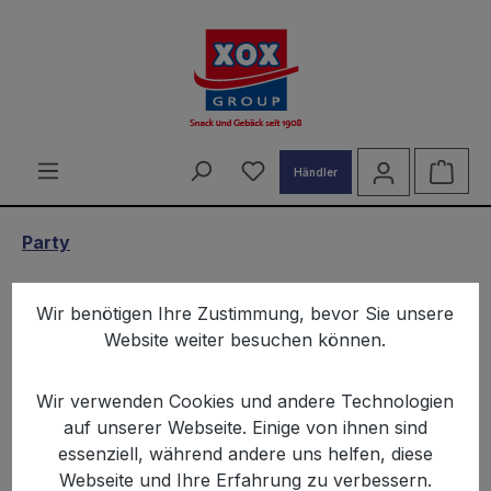
alt springen
Du hast 0 Produkte auf d
Ware
Händler
Party
XOX Party Tacos Cheese 500g
Wir benötigen Ihre Zustimmung, bevor Sie unsere
Website weiter besuchen können.
Wir verwenden Cookies und andere Technologien
auf unserer Webseite. Einige von ihnen sind
essenziell, während andere uns helfen, diese
Bildergalerie überspringen
Webseite und Ihre Erfahrung zu verbessern.