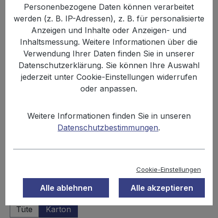
Personenbezogene Daten können verarbeitet
werden (z. B. IP-Adressen), z. B. für personalisierte
Anzeigen und Inhalte oder Anzeigen- und
Inhaltsmessung. Weitere Informationen über die
Verwendung Ihrer Daten finden Sie in unserer
Datenschutzerklärung. Sie können Ihre Auswahl
jederzeit unter Cookie-Einstellungen widerrufen
oder anpassen.
%
39,99 €
41,88 €
(4.51% gespart)
Weitere Informationen finden Sie in unseren
Inhalt:
6.12 kg
Datenschutzbestimmungen
.
Preise inkl. MwSt. zzgl. Versandkosten
Sofort verfügbar, Lieferzeit: 2-3 Tage
Cookie-Einstellungen
Alle ablehnen
Alle akzeptieren
auswählen
Einheit
Tüte
Karton