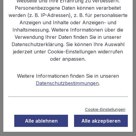
Webseite und Ihre Erfahrung zu verbessern.
Bildergalerie überspringen
Personenbezogene Daten können verarbeitet
werden (z. B. IP-Adressen), z. B. für personalisierte
Anzeigen und Inhalte oder Anzeigen- und
Inhaltsmessung. Weitere Informationen über die
Verwendung Ihrer Daten finden Sie in unserer
Datenschutzerklärung. Sie können Ihre Auswahl
jederzeit unter Cookie-Einstellungen widerrufen
oder anpassen.
Weitere Informationen finden Sie in unseren
Anzahl
Stückpreis
Grundpreis
Datenschutzbestimmungen
.
2,99 €
Bis
11
5,98 € / 1 kg
2,29 €
Ab
12
4,58 € / 1 kg
Cookie-Einstellungen
Alle ablehnen
Alle akzeptieren
Inhalt:
0.5 kg
Preise inkl. MwSt. zzgl. Versandkosten