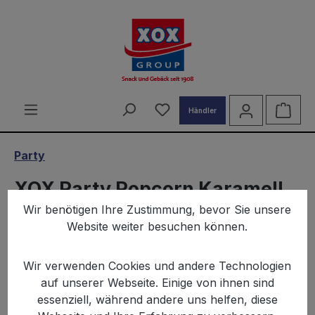
alt springen
Du hast 0 Produkte auf d
Ware
Händler
Party
XOX Party Popcorn Karamell
Wir benötigen Ihre Zustimmung, bevor Sie unsere
XXL 500g
Website weiter besuchen können.
Wir verwenden Cookies und andere Technologien
auf unserer Webseite. Einige von ihnen sind
essenziell, während andere uns helfen, diese