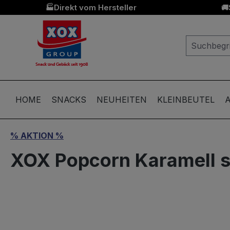
Direkt vom Hersteller
🏭
🚚
springen
Zur Hauptnavigation springen
HOME
SNACKS
NEUHEITEN
KLEINBEUTEL
A
% AKTION %
XOX Popcorn Karamell 
Bildergalerie überspringen