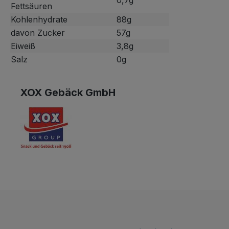
0,7g
Fettsäuren
Kohlenhydrate
88g
davon Zucker
57g
Eiweiß
3,8g
Salz
0g
XOX Gebäck GmbH