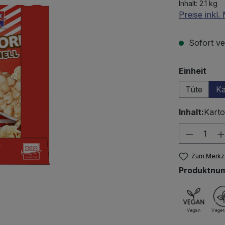
Inhalt:
2.1 kg
Preise inkl
Sofort ver
aus
Einheit
Tüte
Ka
Inhalt:
Karto
Produkt
Zum Merkze
Produktnu