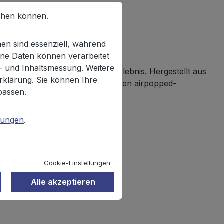
chen können.
en sind essenziell, während
ne Daten können verarbeitet
n- und Inhaltsmessung. Weitere
 ein einzigartiges Geschmackserlebnis. Hergestellt aus
rklärung. Sie können Ihre
isierte Popcorn im fettreduzierten airpopped-
passen.
mungen
.
tschland.
Cookie-Einstellungen
Alle akzeptieren