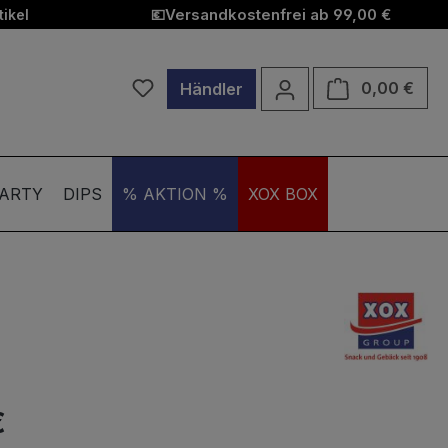
Versandkostenfrei ab 99,00 €
ikel
💶
Du hast 0 Produkte auf dem Merkzett
Ware
0,00 €
Händler
ARTY
DIPS
% AKTION %
XOX BOX
€