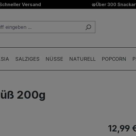
Schneller Versand
🥨
Über 300 Snackart
SIA
SALZIGES
NÜSSE
NATURELL
POPCORN
P
süß 200g
12,99 