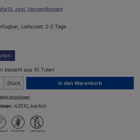
. MwSt. zzgl. Versandkosten
fügbar, Lieferzeit: 2-3 Tage
wählen
rton
n besteht aus 10 Tüten
 Anzahl: Gib den gewünschten Wert ein 
Stück
In den Warenkorb
ttel hinzufügen
mmer:
42510_karton