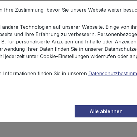
en Ihre Zustimmung, bevor Sie unsere Website weiter besu
andere Technologien auf unserer Webseite. Einige von ihn
opcorn Karamell süß 200g"
ebseite und Ihre Erfahrung zu verbessern. Personenbezoge
. B. für personalisierte Anzeigen und Inhalte oder Anzeige
 aus der Tüte bietet dieses Karamell-veredelte XOX-Popcorn
erwendung Ihrer Daten finden Sie in unserer Datenschutze
tzstoffe, Farbstoffe oder Aromen wird das leicht karamell
l jederzeit unter Cookie-Einstellungen widerrufen oder an
e Informationen finden Sie in unseren
Datenschutzbestim
onnenblumenöl, Emulgator: Lecithine. Hergestellt in Deu
Alle ablehnen