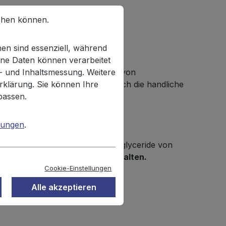
chen können.
and Onion 125g"
en sind essenziell, während
ne Daten können verarbeitet
n- und Inhaltsmessung. Weitere
keren Brezelstückchen sind frei von
rklärung. Sie können Ihre
ei allen Snackliebhabern. Durch die handliche
passen.
heese die passende Alternative.
mungen
.
smehl, Emulgator: Mono- und Diglyceride von
t.
Kann Spuren von Sesam enthalten.
Cookie-Einstellungen
Alle akzeptieren