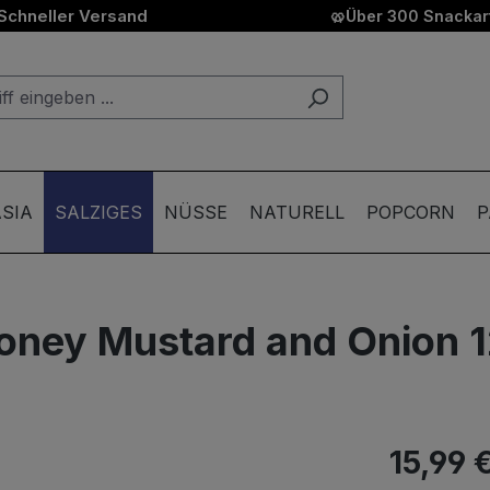
Schneller Versand
🥨
Über 300 Snackart
SIA
SALZIGES
NÜSSE
NATURELL
POPCORN
P
oney Mustard and Onion 
15,99 