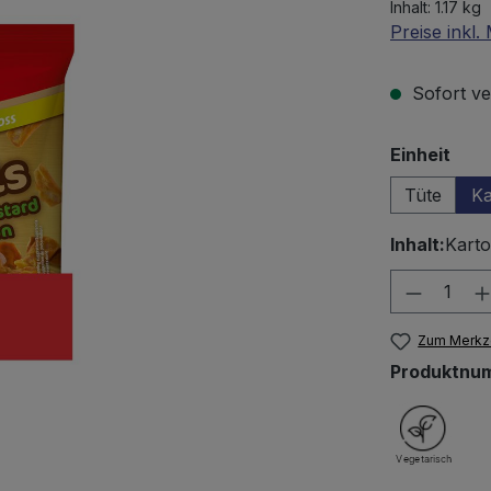
Inhalt:
1.17 kg
Preise inkl
Sofort ver
aus
Einheit
Tüte
Ka
Inhalt:
Karto
Produkt
Zum Merkze
Produktnu