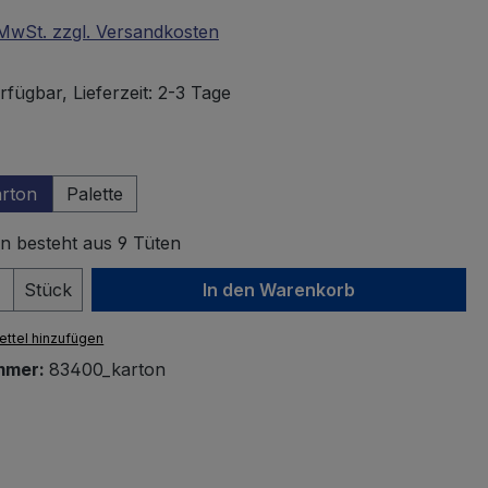
. MwSt. zzgl. Versandkosten
fügbar, Lieferzeit: 2-3 Tage
wählen
rton
Palette
n besteht aus 9 Tüten
 Anzahl: Gib den gewünschten Wert ein 
Stück
In den Warenkorb
ttel hinzufügen
mmer:
83400_karton