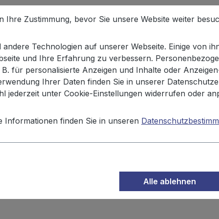
en Ihre Zustimmung, bevor Sie unsere Website weiter besu
unchy Pretzels Honey Mustard 
andere Technologien auf unserer Webseite. Einige von ihn
ebseite und Ihre Erfahrung zu verbessern. Personenbezoge
. B. für personalisierte Anzeigen und Inhalte oder Anzeige
Pretzels Honey Mustard and Onion
125g.
Die würzig-lec
erwendung Ihrer Daten finden Sie in unserer Datenschutze
stoffen und sorgen für eine wahre Geschmacksexplosion b
l jederzeit unter Cookie-Einstellungen widerrufen oder an
 Für alle Käseliebhaber bietet XOX mit der Sorte Cheddar C
e Informationen finden Sie in unseren
Datenschutzbestim
peisesalz,
Molken
pulver, Aroma, 0,7% Zwiebelpulver, Rei
ungsmittel: Citronensäure; Säureregulator: Calciumphospha
Alle ablehnen