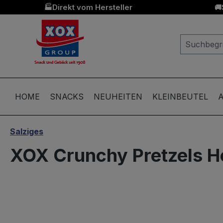
Direkt vom Hersteller
🏭
🚚
springen
Zur Hauptnavigation springen
HOME
SNACKS
NEUHEITEN
KLEINBEUTEL
A
Salziges
XOX Crunchy Pretzels H
Bildergalerie überspringen