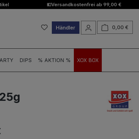
Versandkostenfrei ab 99,00 €
ikel
💶
Du hast 0 Produkte auf dem Merkzett
Ware
0,00 €
Händler
ARTY
DIPS
% AKTION %
XOX BOX
125g
€