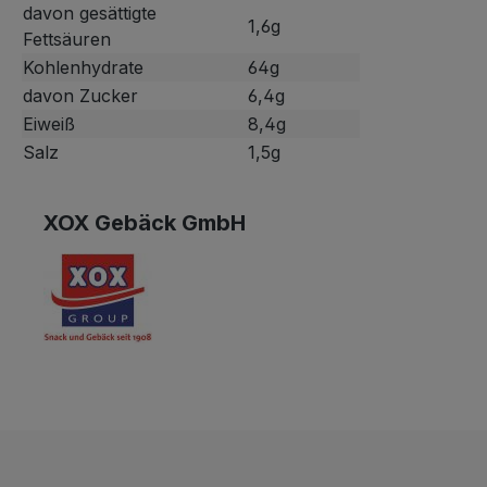
davon gesättigte
1,6g
Fettsäuren
Kohlenhydrate
64g
davon Zucker
6,4g
Eiweiß
8,4g
Salz
1,5g
XOX Gebäck GmbH