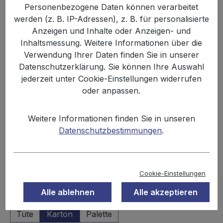
Personenbezogene Daten können verarbeitet
werden (z. B. IP-Adressen), z. B. für personalisierte
Anzeigen und Inhalte oder Anzeigen- und
Inhaltsmessung. Weitere Informationen über die
Verwendung Ihrer Daten finden Sie in unserer
Datenschutzerklärung. Sie können Ihre Auswahl
jederzeit unter Cookie-Einstellungen widerrufen
oder anpassen.
%
19,99 €
25,06 €
(20.23% gespart)
Weitere Informationen finden Sie in unseren
Inhalt:
1.557 kg
Datenschutzbestimmungen
.
Preise inkl. MwSt. zzgl. Versandkosten
Sofort verfügbar, Lieferzeit: 2-3 Tage
Cookie-Einstellungen
Alle ablehnen
Alle akzeptieren
auswählen
Einheit
Tüte
Karton
Palette