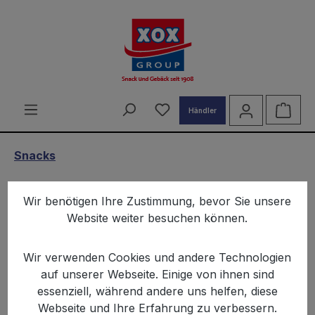
alt springen
Du hast 0 Produkte auf d
Ware
Händler
Snacks
XOX Cheese Snack 90g
Wir benötigen Ihre Zustimmung, bevor Sie unsere
Website weiter besuchen können.
Wir verwenden Cookies und andere Technologien
auf unserer Webseite. Einige von ihnen sind
essenziell, während andere uns helfen, diese
Bildergalerie überspringen
Webseite und Ihre Erfahrung zu verbessern.