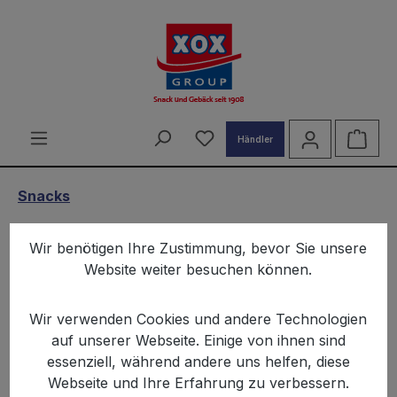
alt springen
Du hast 0 Produkte auf d
Ware
Händler
Snacks
12 x XOX Dip Cheese 290ml
Wir benötigen Ihre Zustimmung, bevor Sie unsere
Website weiter besuchen können.
Wir verwenden Cookies und andere Technologien
auf unserer Webseite. Einige von ihnen sind
essenziell, während andere uns helfen, diese
Bildergalerie überspringen
Webseite und Ihre Erfahrung zu verbessern.