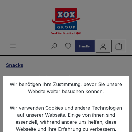
alt springen
Du hast 0 Produkte auf d
Ware
Händler
Snacks
XOX Fusilli Paprika 125g
Wir benötigen Ihre Zustimmung, bevor Sie unsere
Website weiter besuchen können.
Wir verwenden Cookies und andere Technologien
auf unserer Webseite. Einige von ihnen sind
essenziell, während andere uns helfen, diese
Bildergalerie überspringen
Webseite und Ihre Erfahrung zu verbessern.