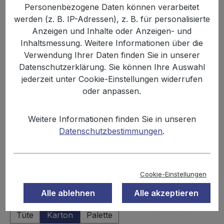
Personenbezogene Daten können verarbeitet
werden (z. B. IP-Adressen), z. B. für personalisierte
Anzeigen und Inhalte oder Anzeigen- und
Inhaltsmessung. Weitere Informationen über die
Verwendung Ihrer Daten finden Sie in unserer
Datenschutzerklärung. Sie können Ihre Auswahl
jederzeit unter Cookie-Einstellungen widerrufen
oder anpassen.
%
14,99 €
15,90 €
(5.72% gespart)
Weitere Informationen finden Sie in unseren
Inhalt:
1.3 kg
Datenschutzbestimmungen
.
Preise inkl. MwSt. zzgl. Versandkosten
Sofort verfügbar, Lieferzeit: 2-3 Tage
Cookie-Einstellungen
Alle ablehnen
Alle akzeptieren
auswählen
Einheit
Tüte
Karton
Palette