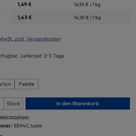
1,49 €
14,90 € / 1 kg
1,43 €
14,30 € / 1 kg
. MwSt. zzgl. Versandkosten
fügbar, Lieferzeit: 2-3 Tage
wählen
arton
Palette
 Anzahl: Gib den gewünschten Wert ein 
Stück
In den Warenkorb
ttel hinzufügen
mmer:
88940_tuete