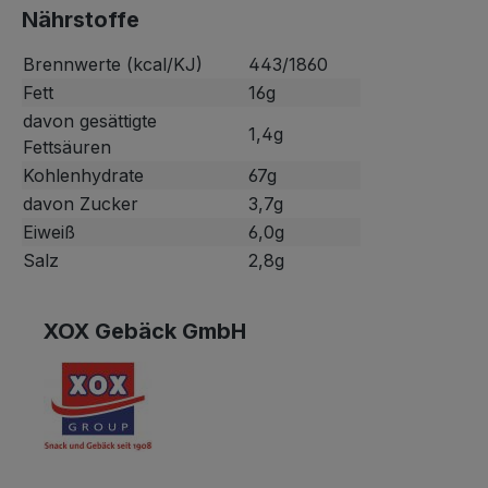
Nährstoffe
Brennwerte (kcal/KJ)
443/1860
Fett
16g
davon gesättigte
1,4g
Fettsäuren
Kohlenhydrate
67g
davon Zucker
3,7g
Eiweiß
6,0g
Salz
2,8g
XOX Gebäck GmbH