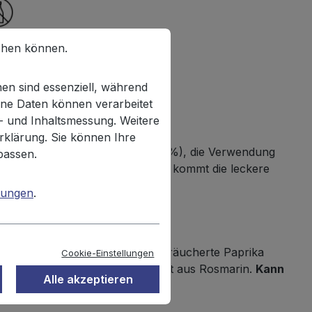
chen können.
en sind essenziell, während
ne Daten können verarbeitet
n- und Inhaltsmessung. Weitere
rklärung. Sie können Ihre
OX! Ein hoher Kartoffelanteil (72%), die Verwendung
passen.
. Gemäß Clean Label Strategie kommt die leckere
 Snack für zwischendurch!
mungen
.
trose, Gewürze, Zucker, 0,4% geräucherte Paprika
Cookie-Einstellungen
ure; Antioxidationsmittel: Extrakt aus Rosmarin.
Kann
Alle akzeptieren