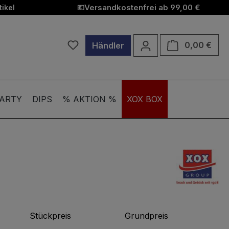
Versandkostenfrei ab 99,00 €
ikel
💶
Du hast 0 Produkte auf dem Merkzett
Ware
0,00 €
Händler
ARTY
DIPS
% AKTION %
XOX BOX
Stückpreis
Grundpreis