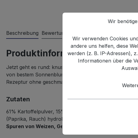
Wir benötig
Beschreibung
Bewertungen
Wir verwenden Cookies und 
andere uns helfen, diese W
Produktinformationen "XOX Ri
werden (z. B. IP-Adressen), z
Informationen über die V
Jetzt geht es rund: knusprige Kartoffelsnack-Ringe mit
Auswah
von bestem Sonnenblumenöl und Meersalz machen
XO
Rezeptur ohne geschmacksverstärkende Zusatzstoffe, 
Weiter
Zutaten
61% Kartoffelpulver, 15% Sonnenblumenöl, 9% Kartoffel
(Paprika, Rauch) hydrolisiertes Raps- und Maiseiweiß, n
Spuren von Weizen, Gerste, Hafer und Erdnüssen ent