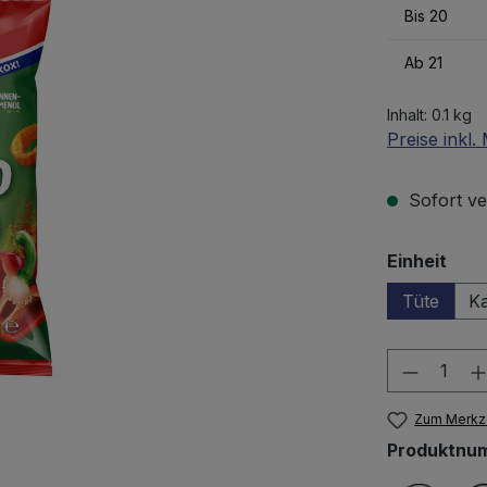
Bis
20
Ab
21
Inhalt:
0.1 kg
Preise inkl
Sofort ver
aus
Einheit
Tüte
K
Produkt
Zum Merkze
Produktnu