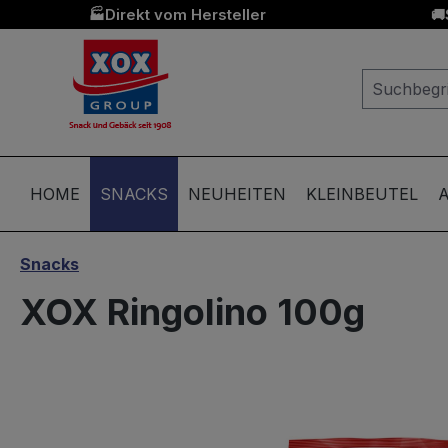
Direkt vom Hersteller
🏭
🚚
springen
Zur Hauptnavigation springen
HOME
SNACKS
NEUHEITEN
KLEINBEUTEL
A
Snacks
XOX Ringolino 100g
Bildergalerie überspringen