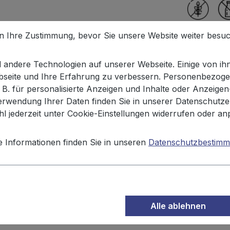
en Ihre Zustimmung, bevor Sie unsere Website weiter besu
andere Technologien auf unserer Webseite. Einige von ihn
ebseite und Ihre Erfahrung zu verbessern. Personenbezoge
ngolino 100g"
. B. für personalisierte Anzeigen und Inhalte oder Anzeige
erwendung Ihrer Daten finden Sie in unserer Datenschutze
 dem beliebten Paprika-Geschmack gibt es jetzt auch von X
l jederzeit unter Cookie-Einstellungen widerrufen oder an
X Ringolino 100g
zu einem besonderen Geschmackserlebnis
ohne Farbstoffe und ohne Raucharoma aus – der perfekte
e Informationen finden Sie in unseren
Datenschutzbestim
stärke, Maisstärke, Speisesalz, 1,6% Paprikapulver, Dex
atürliches Aroma, Hefeextrakt, Säuerungsmittel: Citronensä
Alle ablehnen
halten
.