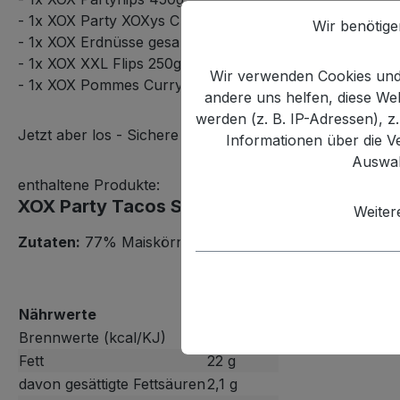
- 1x XOX Party XOXys Cheese 400g
Wir benötig
- 1x XOX Erdnüsse gesalzen 1000g
- 1x XOX XXL Flips 250g
Wir verwenden Cookies und 
- 1x XOX Pommes Currywurst 125g
andere uns helfen, diese W
werden (z. B. IP-Adressen), z
Jetzt aber los - Sichere Dir Deine Herbst Snack Box vo
Informationen über die V
Auswah
enthaltene Produkte:
XOX Party Tacos Salz 500g
Weiter
Zutaten:
77% Maiskörner, Sonnenblumenöl, 0,9% Spei
Nährwerte
pro 100 g
Brennwerte (kcal/KJ)
481 / 2013
Fett
22 g
davon gesättigte Fettsäuren
2,1 g