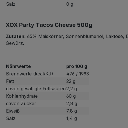
Salz
0 g
XOX Party Tacos Cheese 500g
Zutaten:
65% Maiskörner, Sonnenblumenöl, Laktose, Dext
Gewürz.
Nährwerte
pro 100 g
Brennwerte (kcal/KJ)
476 / 1993
Fett
22 g
davon gesättigte Fettsäuren
2,2 g
Kohlenhydrate
60 g
davon Zucker
2,8 g
Eiweiß
7,8 g
Salz
1,4 g