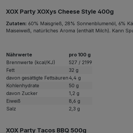
XOX Party XOXys Cheese Style 400g
Zutaten:
60% Maisgrieß, 28% Sonnenblumenöl, 6% Käse, 
Maiseiweiß, natürliches Aroma (enthält Milch). Kann S
Nährwerte
pro 100 g
Brennwerte (kcal/KJ)
527 / 2199
Fett
32 g
davon gesättigte Fettsäuren
4,4 g
Kohlenhydrate
50 g
davon Zucker
1,2 g
Eiweiß
8,6 g
Salz
2,3 g
XOX Party Tacos BBQ 500g