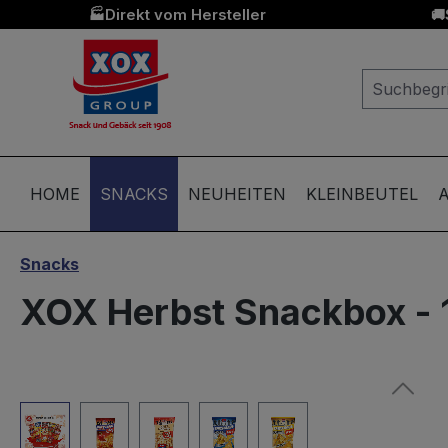
Direkt vom Hersteller
🏭
🚚
springen
Zur Hauptnavigation springen
HOME
SNACKS
NEUHEITEN
KLEINBEUTEL
A
Snacks
XOX Herbst Snackbox - 
Bildergalerie überspringen