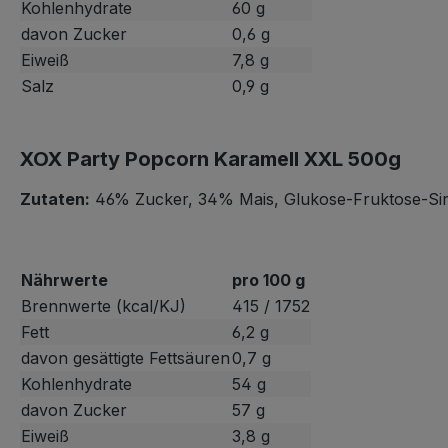
Kohlenhydrate
60 g
davon Zucker
0,6 g
Eiweiß
7,8 g
Salz
0,9 g
XOX Party Popcorn Karamell XXL 500g
Zutaten:
46% Zucker, 34% Mais, Glukose-Fruktose-Siru
Nährwerte
pro 100 g
Brennwerte (kcal/KJ)
415 / 1752
Fett
6,2 g
davon gesättigte Fettsäuren
0,7 g
Kohlenhydrate
54 g
davon Zucker
57 g
Eiweiß
3,8 g