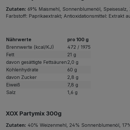
Zutaten:
69% Maismehl, Sonnenblumenöl, Speisesalz, Z
Farbstoff: Paprikaextrakt; Antioxidationsmittel: Extrakt 
Nährwerte
pro 100 g
Brennwerte (kcal/KJ)
472 / 1975
Fett
21 g
davon gesättigte Fettsäuren
2,0 g
Kohlenhydrate
60 g
davon Zucker
2,8 g
Eiweiß
7,8 g
Salz
1,6 g
XOX Partymix 300g
Zutaten:
40% Weizenmehl, 24% Sonnenblumenöl, 17% Mai