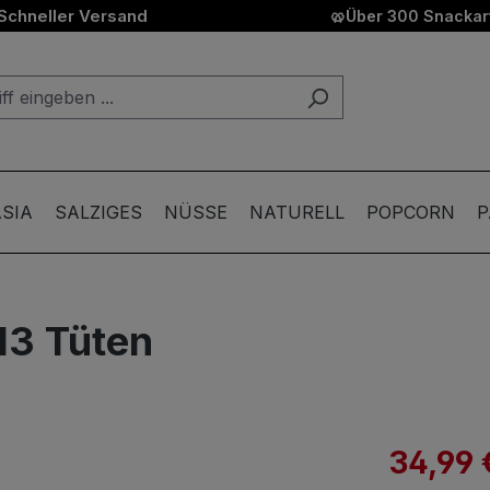
Schneller Versand
🥨
Über 300 Snackart
SIA
SALZIGES
NÜSSE
NATURELL
POPCORN
P
13 Tüten
34,99 