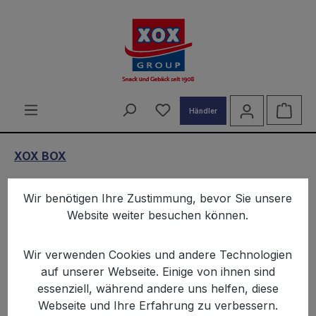
alt springen
Du hast 0 Produkte auf d
Ware
Händler
XOX BOX
XOX Pepper Devil Triple
Wir benötigen Ihre Zustimmung, bevor Sie unsere
Crunch Snackbox
Website weiter besuchen können.
Wir verwenden Cookies und andere Technologien
auf unserer Webseite. Einige von ihnen sind
essenziell, während andere uns helfen, diese
Webseite und Ihre Erfahrung zu verbessern.