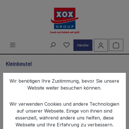
alt springen
Du hast 0 Produkte auf d
Ware
Händler
Kleinbeutel
XOX Snackbox Karneval - 80
Wir benötigen Ihre Zustimmung, bevor Sie unsere
Kleinbeutel - Wurfmaterial
Website weiter besuchen können.
Wir verwenden Cookies und andere Technologien
auf unserer Webseite. Einige von ihnen sind
essenziell, während andere uns helfen, diese
Webseite und Ihre Erfahrung zu verbessern.