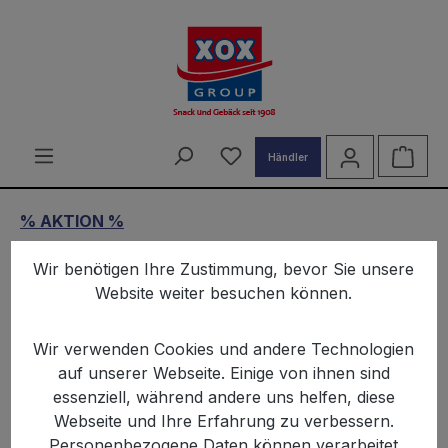
alt springen
Du hast 0 Produkte auf d
Ware
Händler
% AKTION %
XOX Vatertag Snackbox
Wir benötigen Ihre Zustimmung, bevor Sie unsere
Website weiter besuchen können.
Wir verwenden Cookies und andere Technologien
auf unserer Webseite. Einige von ihnen sind
essenziell, während andere uns helfen, diese
Webseite und Ihre Erfahrung zu verbessern.
Bildergalerie überspringen
Personenbezogene Daten können verarbeitet