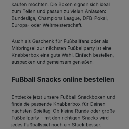
527 / 2199 Fett 32 g davon gesättigte
kaufen möchten. Die Boxen eignen sich ideal
Fettsäuren 4,4 g Kohlenhydrate 50 g davon
zum Teilen und passen zu vielen Anlässen:
Zucker 1,2 g Eiweiß 8,6 g Salz 2,3 g XOX
Bundesliga, Champions League, DFB-Pokal,
Party Tacos BBQ 500g Zutaten: 69%
Europa- oder Weltmeisterschaft.
Maismehl, Sonnenblumenöl, Speisesalz,
Zucker, Reismehl, Dextrose, Hefeextrakt,
Auch als Geschenk für Fußballfans oder als
Aroma, Tomatenpulver, Gewürze,
Mitbringsel zur nächsten Fußballparty ist eine
Sonnenblumenöl, Säuerungsmittel:
Knabberbox eine gute Wahl. Einfach bestellen,
Citronensäure; Farbstoff: Paprikaextrakt;
auspacken und gemeinsam genießen.
Antioxidationsmittel: Extrakt aus Rosmarin.
Nährwerte pro 100 g Brennwerte (kcal/KJ)
472 / 1975 Fett 21 g davon gesättigte
Fußball Snacks online bestellen
Fettsäuren 2,0 g Kohlenhydrate 60 g davon
Zucker 2,8 g Eiweiß 7,8 g Salz 1,6 g XOX
Entdecke jetzt unsere Fußball Snackboxen und
Partymix 300g Zutaten: 40% Weizenmehl,
finde die passende Knabberbox für Deinen
24% Sonnenblumenöl, 17% Maismehl,
nächsten Spieltag. Ob kleine Runde oder große
Kartoffelflocken, Kartoffelstärke,
Fußballparty – mit den richtigen Snacks wird
Speisesalz, Dextrose, 0,6% Paprikapulver,
jedes Fußballspiel noch ein Stück besser.
Zucker, Gewürze, gekörnte Brühe