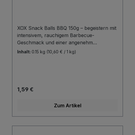
XOX Snack Balls BBQ 150g – begeistern mit
intensivem, rauchigem Barbecue-
Geschmack und einer angenehm
knusprigen Textur.Die ausgewogene
Inhalt:
0.15 kg
(10,60 € / 1 kg)
Würzmischung sorgt für einherzhaftes
Geschmackserlebnis. Ideal für jede
Gelegenheit: kräftig, würzig und einfach
lecker.
Regulärer Preis:
1,59 €
Zum Artikel