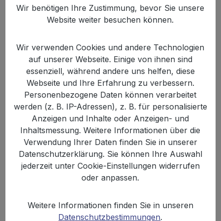
Wir benötigen Ihre Zustimmung, bevor Sie unsere
Website weiter besuchen können.
XOX XXL Snackbox (20 Tüten)
Wir verwenden Cookies und andere Technologien
auf unserer Webseite. Einige von ihnen sind
essenziell, während andere uns helfen, diese
Webseite und Ihre Erfahrung zu verbessern.
Du suchst eine Snackbox, bei der wirklich
Personenbezogene Daten können verarbeitet
für jeden etwas dabei ist? Dann ist diese
werden (z. B. IP-Adressen), z. B. für personalisierte
XOX Party-Snackbox genau richtig für dich.
Anzeigen und Inhalte oder Anzeigen- und
Dich erwartet ein bunter Mix aus salzigen,
Inhaltsmessung. Weitere Informationen über die
Inhalt:
3.3 kg
(7,57 € / 1 kg)
würzigen, knusprigen und süßen Snacks –
Verwendung Ihrer Daten finden Sie in unserer
perfekt für Filmabend, Spieleabend,
Datenschutzerklärung. Sie können Ihre Auswahl
Fußballabend, Party oder einfach für den
jederzeit unter Cookie-Einstellungen widerrufen
Vorrat zuhause. Von Popcorn über Flips,
oder anpassen.
Chips, Stixx, Mais-Snacks und herzhafte
Regulärer Preis:
Verkaufspreis:
24,99 €
34,10 €
(26.72% gespart)
Spezialitäten bis hin zu süßen Knabbereien
Weitere Informationen finden Sie in unseren
bringt diese Box die ganze XOX
Datenschutzbestimmungen
.
Zum Artikel