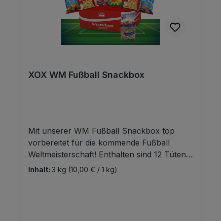
XOX WM Fußball Snackbox
Mit unserer WM Fußball Snackbox top
vorbereitet für die kommende Fußball
Weltmeisterschaft! Enthalten sind 12 Tüten
von:- 1x XOX Party Tacos Salz 500g- 1x
Inhalt:
3 kg
(10,00 € / 1 kg)
XOX Party XXL Popcorn Karamell 500g- 1x
XOX Party Tacos BBQ 500g- 1x XOX Party
Tacos Cheese 500g- 1x XOX Party XOXys
Cheese 400g- 1x XOX Erdnüsse gesalzen