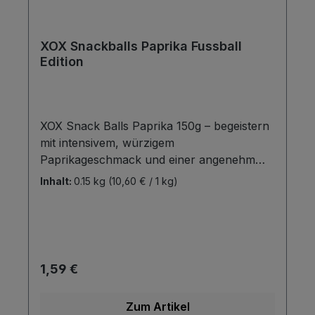
XOX Snackballs Paprika Fussball
Edition
XOX Snack Balls Paprika 150g – begeistern
mit intensivem, würzigem
Paprikageschmack und einer angenehm
knusprigen Textur. Die fein abgestimmte
Inhalt:
0.15 kg
(10,60 € / 1 kg)
Würzmischung sorgt für ein
ausgewogenes, herzhaftes
Geschmackserlebnis. Ideal für jede
Gelegenheit: würzig, aromatisch und
einfach lecker.
Regulärer Preis:
1,59 €
Zum Artikel