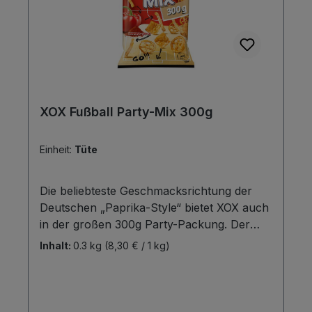
XOX Fußball Party-Mix 300g
Einheit:
Tüte
Die beliebteste Geschmacksrichtung der
Deutschen „Paprika-Style“ bietet XOX auch
in der großen 300g Party-Packung. Der
XOX Party-Mix 300g verspricht ein
Inhalt:
0.3 kg
(8,30 € / 1 kg)
würziges Snackerlebnis. Die 3-fache
Mischung garantiert vollen Knabberspaß
auf jeder Party! Und jetzt auch für kurze
Zeit im limitierten Fußball-Design. Der