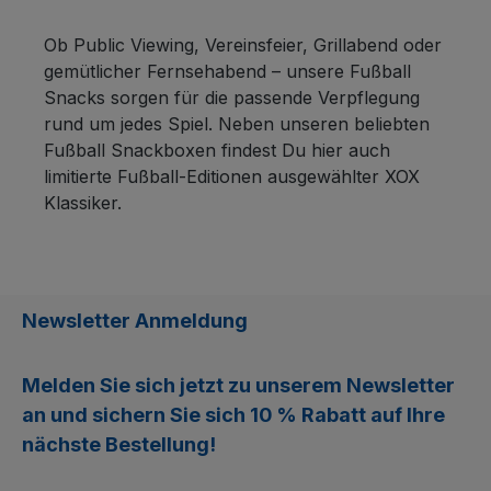
(Speisesalz, hydrolysiertes Rapseiweiß,
hydrolysiertes Maiseiweiß,
Ob Public Viewing, Vereinsfeier, Grillabend oder
Sonnenblumenöl), Gewürzextrakt,
gemütlicher Fernsehabend – unsere Fußball
Raucharoma, Geschmacksverstärker:
Snacks sorgen für die passende Verpflegung
Mononatriumglutamat; Säuerungsmittel:
rund um jedes Spiel. Neben unseren beliebten
Citronensäure. Nährwerte pro 100 g
Fußball Snackboxen findest Du hier auch
Brennwerte (kcal/KJ) 505 / 2114 Fett 25 g
limitierte Fußball-Editionen ausgewählter XOX
davon gesättigte Fettsäuren 2,5 g
Klassiker.
Kohlenhydrate 61 g davon Zucker 5,2 g
Eiweiß 7,6 g Salz 3,6 g XOX Party Bacon
250g Zutaten: 46% Weizenmehl,
Kartoffelstärke, Sonnenblumenöl,
Newsletter Anmeldung
natürliches Aroma, Salz, Rapsöl,
geräucherte Dextrose (Dextrose, Rauch),
Raucharoma, Gewürze, Zwiebelpulver,
Melden Sie sich jetzt zu unserem
Newsletter
Tomatenpulver, Farbstoffe: Paprikaextrakt,
an und sichern Sie sich
10 % Rabatt
auf Ihre
Echtes Karmin, Pflanzenkohle. Nährwerte
nächste Bestellung!
pro 100 g Brennwerte (kcal/KJ) 487 /
2040 Fett 25 g davon gesättigte Fettsäuren