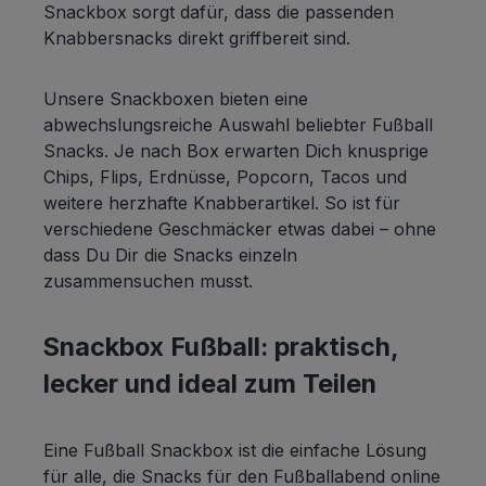
Snackbox sorgt dafür, dass die passenden
g XOX Party Tacos Cheese 500g Zutaten:
Knabbersnacks direkt griffbereit sind.
65% Maiskörner, Sonnenblumenöl,
Laktose, Dextrose, Speisesalz, 1%
Käsepulver, Maltodextrin, natürliche
Unsere Snackboxen bieten eine
Aromen (enthält Milch), Milcheiweiß,
abwechslungsreiche Auswahl beliebter Fußball
Butteröl, Gewürz. Nährwerte pro 100 g
Snacks. Je nach Box erwarten Dich knusprige
Brennwerte (kcal/KJ) 476 / 1993 Fett 22 g
Chips, Flips, Erdnüsse, Popcorn, Tacos und
davon gesättigte Fettsäuren 2,2 g
weitere herzhafte Knabberartikel. So ist für
Kohlenhydrate 60 g davon Zucker 2,8 g
verschiedene Geschmäcker etwas dabei – ohne
Eiweiß 7,8 g Salz 1,4 g XOX Party XOXys
dass Du Dir die Snacks einzeln
Cheese Style 400g Zutaten: 60% Maisgrieß,
zusammensuchen musst.
28% Sonnenblumenöl, 6% Käse,
Maltodextrin, Meersalz, Süßmolkenpulver,
Snackbox Fußball: praktisch,
Lactose, Speisesalz, hydrolysiertes
lecker und ideal zum Teilen
Rapseiweiß, hydrolysiertes Maieiweiß,
natürliches Aroma, Aroma (enthält Milch).
Kann Spuren von Erdnüssen enthalten.
Eine Fußball Snackbox ist die einfache Lösung
Nährwerte pro 100 g Brennwerte (kcal/KJ)
für alle, die Snacks für den Fußballabend online