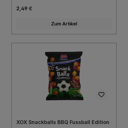
perfekte Snack für jedes Public Viewing!
Regulärer Preis:
2,49 €
Zum Artikel
XOX Snackballs BBQ Fussball Edition