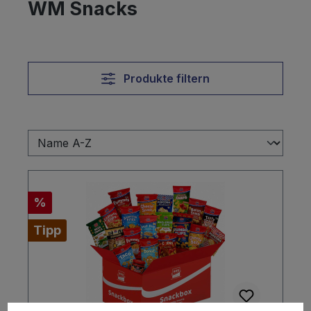
WM Snacks
Produkte filtern
Rabatt
%
Tipp