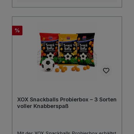
Rabatt
%
XOX Snackballs Probierbox – 3 Sorten
voller Knabberspaß
Mit der XOX Snackballs Probierbox erhältst