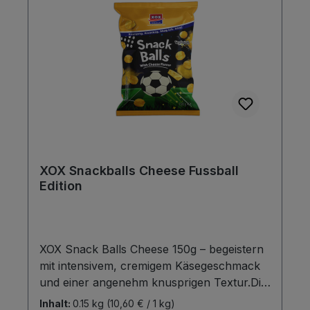
XOX Snackballs Cheese Fussball
Edition
XOX Snack Balls Cheese 150g – begeistern
mit intensivem, cremigem Käsegeschmack
und einer angenehm knusprigen Textur.Die
ausgewogene Würzmischung sorgt für
Inhalt:
0.15 kg
(10,60 € / 1 kg)