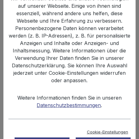
auf unserer Webseite. Einige von ihnen sind
essenziell, während andere uns helfen, diese
Webseite und Ihre Erfahrung zu verbessern.
Personenbezogene Daten können verarbeitet
werden (z. B. IP-Adressen), z. B. für personalisierte
Anzeigen und Inhalte oder Anzeigen- und
Inhaltsmessung. Weitere Informationen über die
Verwendung Ihrer Daten finden Sie in unserer
Datenschutzerklärung. Sie können Ihre Auswahl
%
1.299,00 €
1.593,60 €
(18.49% gespart)
jederzeit unter Cookie-Einstellungen widerrufen
Inhalt:
0.13 kg
oder anpassen.
Preise inkl. MwSt. zzgl. Versandkosten
Weitere Informationen finden Sie in unseren
Sofort verfügbar, Lieferzeit: 2-3 Tage
Datenschutzbestimmungen
.
auswählen
Einheit
Tüte
Karton
Palette
Cookie-Einstellungen