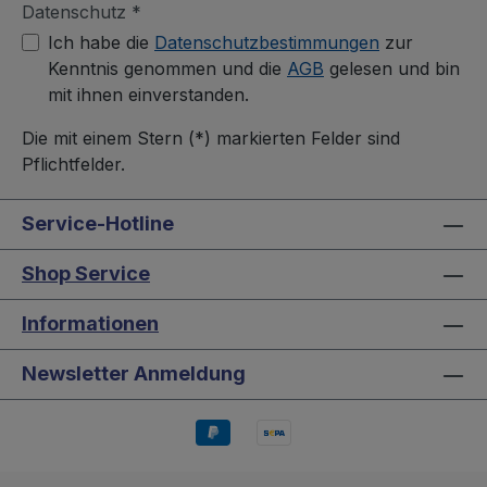
Erbsen Flips XOX Erdnussflips XOX
Datenschutz *
American Fries XOX Bacon Snack XOX
Ich habe die
Datenschutzbestimmungen
zur
Kartoffelchips Paprika XOX Cheeseballs
Kenntnis genommen und die
AGB
gelesen und bin
XOX Corns Paprika XOX Popcorn
mit ihnen einverstanden.
Karamell XOX Bean Snack XOX Cola
Die mit einem Stern (*) markierten Felder sind
Popcorn XOX Donutringe XOX PartyFlips
Pflichtfelder.
XOX Salsa Dip Hinweis: Die genaue
Zusammenstellung kann je nach
Warenverfügbarkeit leicht variieren. Du
Service-Hotline
bekommst aber immer eine großzügige,
abwechslungsreiche Snackauswahl aus
Shop Service
dem XOX Sortiment.
Informationen
Newsletter Anmeldung