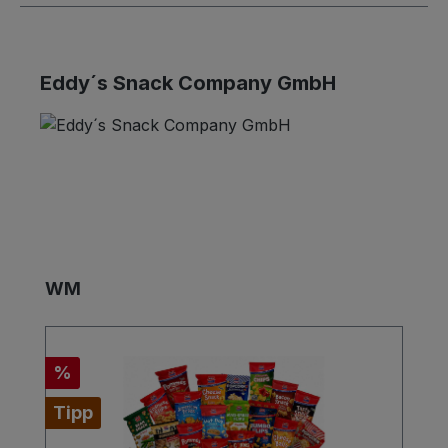
Eddy´s Snack Company GmbH
Produktgalerie überspringen
WM
Rabatt
%
Tipp