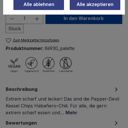
Alle ablehnen
Alle akzeptieren
Inhalt:
Palette besteht aus 640 Tüten
Produkt Anzahl: Gib den gewünschten We
In den Warenkorb
Stück
Zum Merkzettel hinzufügen
Produktnummer:
86930_palette
Beschreibung
Extrem scharf und lecker! Das sind die Pepper-Devil
Kessel Chips Habañero–Chili. Für alle, die gern
extrem scharf essen und…
Mehr
Bewertungen