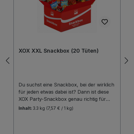
XOX XXL Snackbox (20 Tüten)
Du suchst eine Snackbox, bei der wirklich
für jeden etwas dabei ist? Dann ist diese
XOX Party-Snackbox genau richtig für
dich. Dich erwartet ein bunter Mix aus
Inhalt:
3.3 kg
(7,57 € / 1 kg)
salzigen, würzigen, knusprigen und süßen
Snacks – perfekt für Filmabend,
Spieleabend, Fußballabend, Party oder